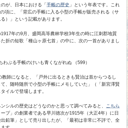
のが、日本における「
手帳の歴史
」という年表です。これ
年）の項に、「背広の手帳に入る小型の手帳が販売される（サ
れる）」という記載があります。
917年の9月、盛岡高等農林学校3年生の時に江刺郡地質
った折の短歌「種山ヶ原七首」の中に、次の一首がありまし
わぶる手帳のけいも青くながれぬ （599）
の教師になると、「戸外に出るときも賢治は首からつるし
して、随時随所で小型の手帳にメモしていた」（「新宮澤賢
スタイルで登場します。
ンシルの歴史はどうなのかと思って調べてみると、
こちら
ープ」の創業者である早川徳次が1915年（大正4年）に日
繰出鉛筆」として売り出したが、「最初は非常に不評で、全
ります。