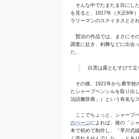
そんな中でたまたま目にした
を見ると、1917年（大正6
ラリーマンのステイタスとさ
賢治の作品では、まさにその1
調査に赴き、剣舞などに出会
た。
白雲は露とむすびて立ち
その後、1921年から農学校
たシャープペンシルを取り出
治語彙辞典」）という有名な
ここでちょっと、シャープペ
のページ
によれば、後の「シャ
本で初めて制作し、「早川式
く売れませんでした。」とあ