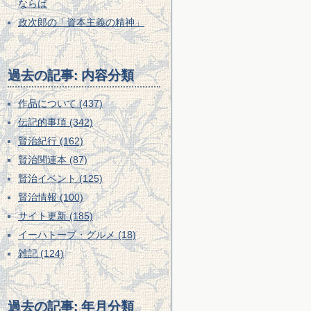
ならば
政次郎の「資本主義の精神」
過去の記事: 内容分類
作品について (437)
伝記的事項 (342)
賢治紀行 (162)
賢治関連本 (87)
賢治イベント (125)
賢治情報 (100)
サイト更新 (185)
イーハトーブ・グルメ (18)
雑記 (124)
過去の記事: 年月分類