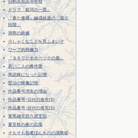
旧制高知高等学校
ドラマ『銀河の一票』
『春と修羅』編成経過の「第０
段階」
洞熊の絶滅
小しゃくなことを言ふまいぞ
ワープ的想像力
『タネリとオホーツクの風』
若い二人の農作業
馬泥棒になった記憶
賢治の映像記憶
作品番号消失の理由
作品番号･日付の喪失(2)
作品番号･日付の喪失(1)
軍馬補充部六原支部
夏至祭の夜の広場
そもそも拙者ほんものの清教徒