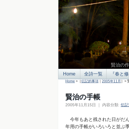
賢治の
Home
全詩一覧
『春と修
Home
>［
伝記的事項
｜
2005年11月
］>
賢治の手帳
2005年11月15日
｜
内容分類:
伝記
今年もあと残された日がだん
年用の手帳がいろいろと並ぶ