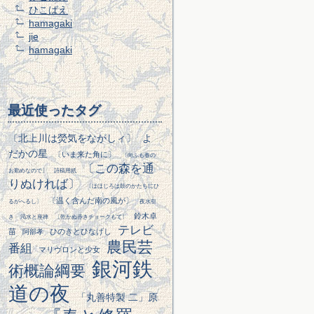
ひこばえ
hamagaki
jie
hamagaki
最近使ったタグ
〔北上川は熒気をながしィ〕
よ
だかの星
〔いま来た角に〕
〔向ふも春の
〔この森を通
お勤めなので〕
詩稿用紙
りぬければ〕
〔ほほじろは鼓のかたちにひ
〔温く含んだ南の風が〕
るがへるし〕
夜水引
鈴木卓
き
渇水と座禅
〔乾かぬ赤きチョークもて〕
テレビ
苗
ひのきとひなげし
阿部孝
農民芸
番組
マリヴロンと少女
銀河鉄
術概論綱要
道の夜
「丸善特製 二」原