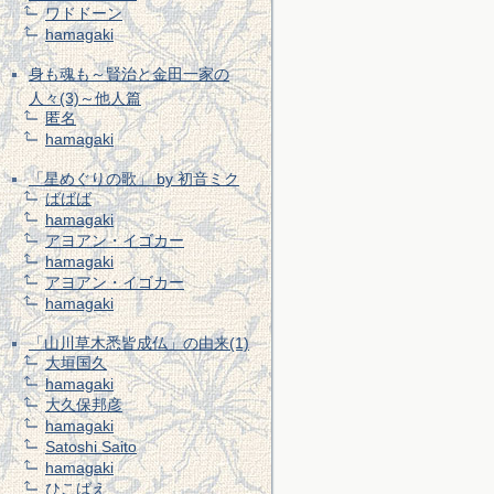
ワドドーン
hamagaki
身も魂も～賢治と金田一家の
人々(3)～他人篇
匿名
hamagaki
「星めぐりの歌」 by 初音ミク
ばばば
hamagaki
アヨアン・イゴカー
hamagaki
アヨアン・イゴカー
hamagaki
「山川草木悉皆成仏」の由来(1)
大垣国久
hamagaki
大久保邦彦
hamagaki
Satoshi Saito
hamagaki
ひこばえ