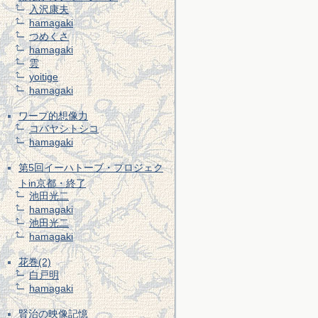
入沢康夫
hamagaki
つめくさ
hamagaki
雲
yoitige
hamagaki
ワープ的想像力
コバヤシトシコ
hamagaki
第5回イーハトーブ・プロジェク
トin京都・終了
池田光二
hamagaki
池田光二
hamagaki
花巻(2)
白戸明
hamagaki
賢治の映像記憶