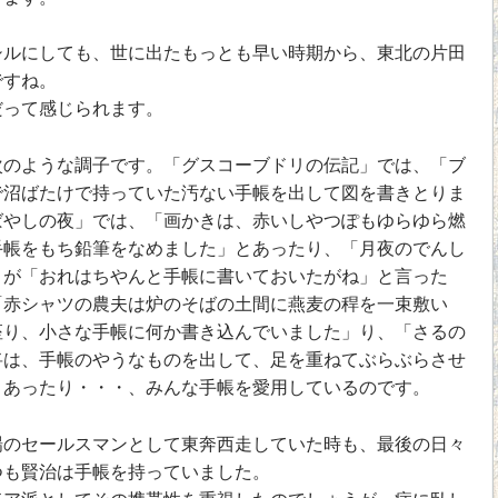
ルにしても、世に出たもっとも早い時期から、東北の片田
ですね。
って感じられます。
のような調子です。「グスコーブドリの伝記」では、「ブ
で沼ばたけで持っていた汚ない手帳を出して図を書きとりま
ばやしの夜」では、「画かきは、赤いしやつぽもゆらゆら燃
手帳をもち鉛筆をなめました」とあったり、「月夜のでんし
」が「おれはちやんと手帳に書いておいたがね」と言った
「赤シャツの農夫は炉のそばの土間に燕麦の稈を一束敷い
座り、小さな手帳に何か書き込んでいました」り、「さるの
将は、手帳のやうなものを出して、足を重ねてぶらぶらさせ
とあったり・・・、みんな手帳を愛用しているのです。
のセールスマンとして東奔西走していた時も、最後の日々
つも賢治は手帳を持っていました。