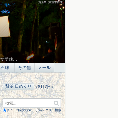
賢治祭（花巻市桜町）
の文学碑…
石碑
その他
メール
（8月7日）
サイト内全文検索
詩テクスト検索