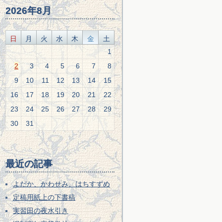
2026年8月
日
月
火
水
木
金
土
1
2
3
4
5
6
7
8
9
10
11
12
13
14
15
16
17
18
19
20
21
22
23
24
25
26
27
28
29
30
31
最近の記事
よだか、かわせみ、はちすずめ
定稿用紙上の下書稿
実習田の夜水引き