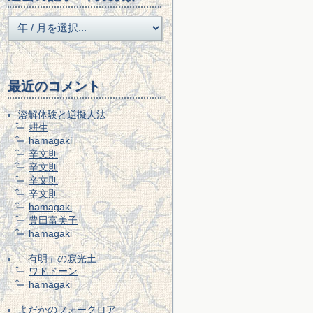
最近のコメント
溶解体験と逆擬人法
耕生
hamagaki
辛文則
辛文則
辛文則
辛文則
hamagaki
豊田富美子
hamagaki
「有明」の寂光土
ワドドーン
hamagaki
よだかのフォークロア