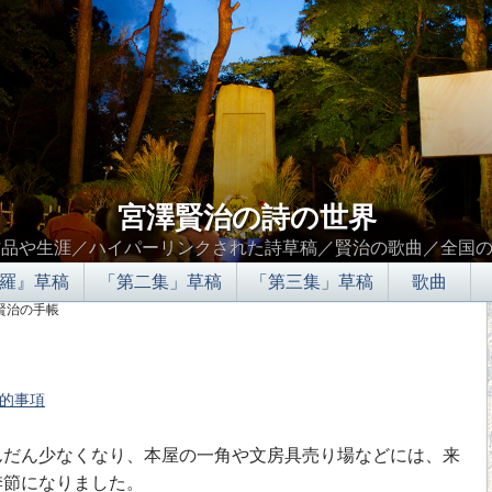
宮澤賢治の詩の世界
作品や生涯／ハイパーリンクされた詩草稿／賢治の歌曲／全国
羅』草稿
「第二集」草稿
「第三集」草稿
歌曲
 賢治の手帳
的事項
∮∬
だん少なくなり、本屋の一角や文房具売り場などには、来
季節になりました。