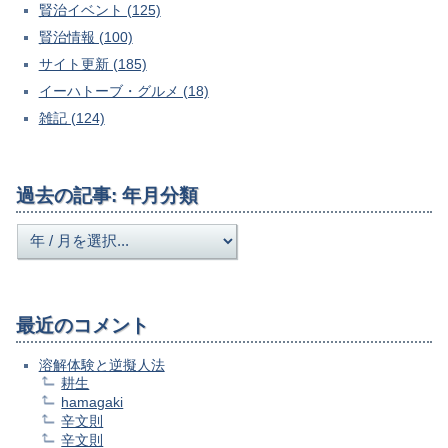
賢治イベント (125)
賢治情報 (100)
サイト更新 (185)
イーハトーブ・グルメ (18)
雑記 (124)
過去の記事: 年月分類
最近のコメント
溶解体験と逆擬人法
耕生
hamagaki
辛文則
辛文則