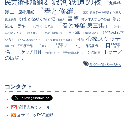
銀河鉄道の夜
民芸術概論綱要
「丸善特
『春と修羅』
製 二」原稿用紙
寓話 洞熊学校を卒業した三人
書簡
蜘蛛となめくぢと狸
氷と
楢ノ木大学士の野宿
義太夫節
想像力
「春と修羅 第三集」
後光（習作）
サガレンと八月
〔一昨年
〔どろの木の下
ドラビダ風
四月来たときは〕
〔根を截り〕
〔生温い南の風が〕
丘陵地を過ぎる
心象スケッチ
から〕
推敲
〔どろの木の根もとで〕
〔月のほのほをかたむけて〕
「詩ノート」
「口語詩
「三原三部」
「東京」
作品番号
映像記憶
稿」
ポラーノ
スケッチ日付
ポランの広場
〔朝日が青く〕
軍馬補充部主事
の広場
...
タグ一覧ページへ
コンタクト
管理人あてメール
当サイトをRSS登録