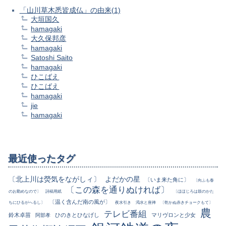
「山川草木悉皆成仏」の由来(1)
大垣国久
hamagaki
大久保邦彦
hamagaki
Satoshi Saito
hamagaki
ひこばえ
ひこばえ
hamagaki
jie
hamagaki
最近使ったタグ
〔北上川は熒気をながしィ〕
よだかの星
〔いま来た角に〕
〔向ふも春
〔この森を通りぬければ〕
のお勤めなので〕
詩稿用紙
〔ほほじろは鼓のかた
〔温く含んだ南の風が〕
ちにひるがへるし〕
夜水引き
渇水と座禅
〔乾かぬ赤きチョークもて〕
農
テレビ番組
鈴木卓苗
ひのきとひなげし
マリヴロンと少女
阿部孝