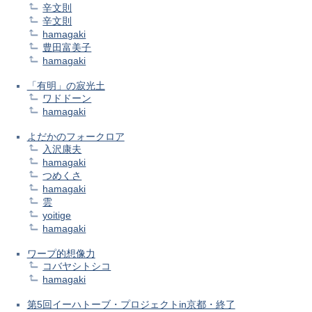
辛文則
辛文則
hamagaki
豊田富美子
hamagaki
「有明」の寂光土
ワドドーン
hamagaki
よだかのフォークロア
入沢康夫
hamagaki
つめくさ
hamagaki
雲
yoitige
hamagaki
ワープ的想像力
コバヤシトシコ
hamagaki
第5回イーハトーブ・プロジェクトin京都・終了