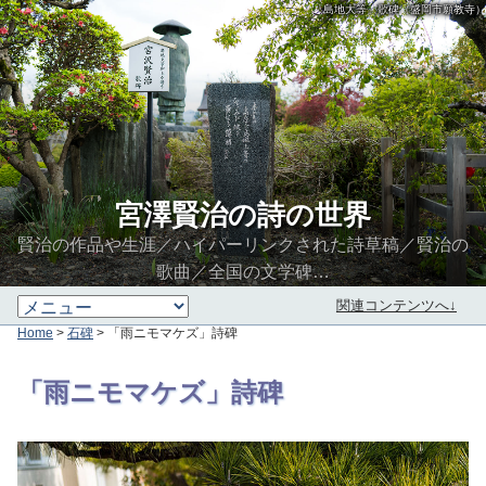
「島地大等」歌碑（盛岡市願教寺）
宮澤賢治の詩の世界
賢治の作品や生涯／ハイパーリンクされた詩草稿／賢治の
歌曲／全国の文学碑…
関連コンテンツへ↓
Home
>
石碑
> 「雨ニモマケズ」詩碑
∮∬
「雨ニモマケズ」詩碑