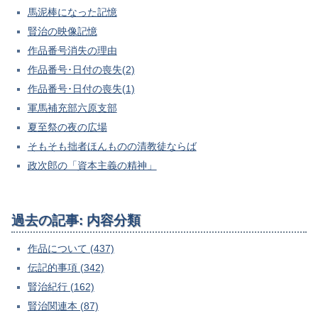
馬泥棒になった記憶
賢治の映像記憶
作品番号消失の理由
作品番号･日付の喪失(2)
作品番号･日付の喪失(1)
軍馬補充部六原支部
夏至祭の夜の広場
そもそも拙者ほんものの清教徒ならば
政次郎の「資本主義の精神」
過去の記事: 内容分類
作品について (437)
伝記的事項 (342)
賢治紀行 (162)
賢治関連本 (87)