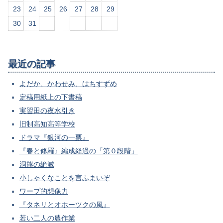
23
24
25
26
27
28
29
30
31
最近の記事
よだか、かわせみ、はちすずめ
定稿用紙上の下書稿
実習田の夜水引き
旧制高知高等学校
ドラマ『銀河の一票』
『春と修羅』編成経過の「第０段階」
洞熊の絶滅
小しゃくなことを言ふまいぞ
ワープ的想像力
『タネリとオホーツクの風』
若い二人の農作業