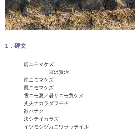
1．碑文
雨ニモマケズ
宮沢賢治
雨ニモマケズ
風ニモマケズ
雪ニモ夏ノ暑サニモ負ケヌ
丈夫ナカラダヲモチ
欲ハナク
決シテイカラズ
イツモシヅカニワラッテイル