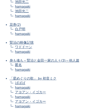
池田光二
hamagaki
池田光二
hamagaki
花巻(2)
白戸明
hamagaki
賢治の映像記憶
ワドドーン
hamagaki
身も魂も～賢治と金田一家の人々(3)～他人篇
匿名
hamagaki
「星めぐりの歌」 by 初音ミク
ばばば
hamagaki
アヨアン・イゴカー
hamagaki
アヨアン・イゴカー
hamagaki