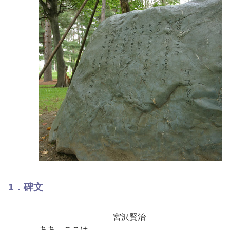
1．碑文
宮沢賢治
ああ ここは