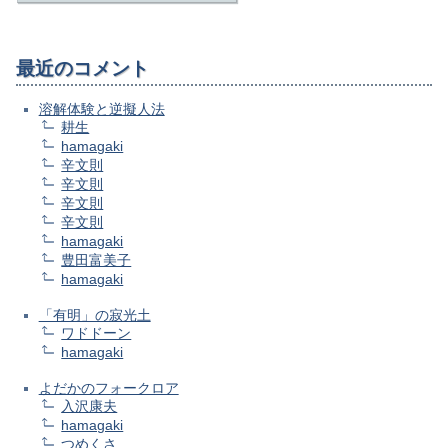
最近のコメント
溶解体験と逆擬人法
耕生
hamagaki
辛文則
辛文則
辛文則
辛文則
hamagaki
豊田富美子
hamagaki
「有明」の寂光土
ワドドーン
hamagaki
よだかのフォークロア
入沢康夫
hamagaki
つめくさ