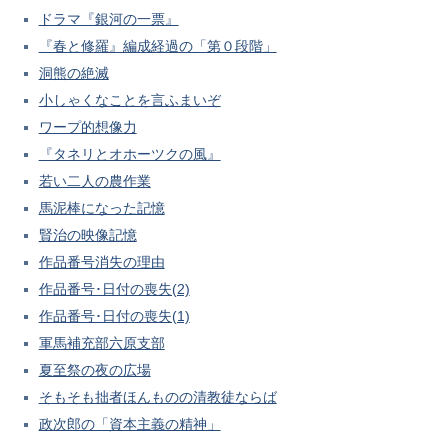
ドラマ『銀河の一票』
『春と修羅』編成経過の「第０段階」
洞熊の絶滅
小しゃくなことを言ふまいぞ
ワープ的想像力
『タネリとオホーツクの風』
若い二人の農作業
馬泥棒になった記憶
賢治の映像記憶
作品番号消失の理由
作品番号･日付の喪失(2)
作品番号･日付の喪失(1)
軍馬補充部六原支部
夏至祭の夜の広場
そもそも拙者ほんものの清教徒ならば
政次郎の「資本主義の精神」