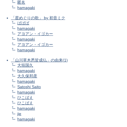
匿名
hamagaki
「星めぐりの歌」 by 初音ミク
ばばば
hamagaki
アヨアン・イゴカー
hamagaki
アヨアン・イゴカー
hamagaki
「山川草木悉皆成仏」の由来(1)
大垣国久
hamagaki
大久保邦彦
hamagaki
Satoshi Saito
hamagaki
ひこばえ
ひこばえ
hamagaki
jie
hamagaki