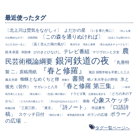
最近使ったタグ
〔北上川は熒気をながしィ〕
よだかの星
〔いま来た角に〕
〔向ふも春
〔この森を通りぬければ〕
のお勤めなので〕
詩稿用紙
〔ほほじろは鼓のかた
〔温く含んだ南の風が〕
ちにひるがへるし〕
夜水引き
渇水と座禅
〔乾かぬ赤きチョークもて〕
農
テレビ番組
鈴木卓苗
ひのきとひなげし
マリヴロンと少女
阿部孝
銀河鉄道の夜
民芸術概論綱要
「丸善特
『春と修羅』
製 二」原稿用紙
寓話 洞熊学校を卒業した三人
書簡
蜘蛛となめくぢと狸
氷と
楢ノ木大学士の野宿
義太夫節
想像力
「春と修羅 第三集」
後光（習作）
サガレンと八月
〔一昨年
〔どろの木の下
ドラビダ風
四月来たときは〕
〔根を截り〕
〔生温い南の風が〕
丘陵地を過ぎる
心象スケッチ
から〕
推敲
〔どろの木の根もとで〕
〔月のほのほをかたむけて〕
「詩ノート」
「口語詩
「三原三部」
「東京」
作品番号
映像記憶
稿」
ポラーノ
スケッチ日付
ポランの広場
〔朝日が青く〕
軍馬補充部主事
の広場
...
タグ一覧ページへ