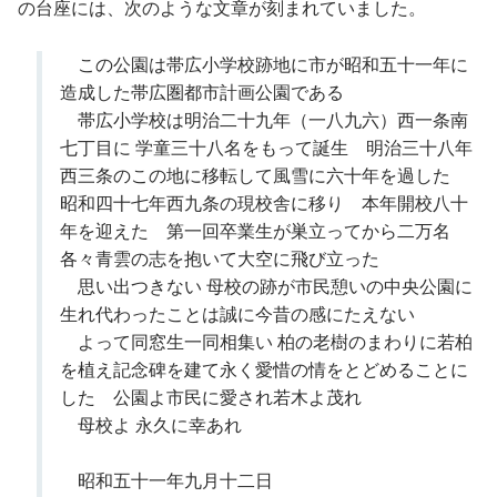
の台座には、次のような文章が刻まれていました。
この公園は帯広小学校跡地に市が昭和五十一年に
造成した帯広圏都市計画公園である
帯広小学校は明治二十九年（一八九六）西一条南
七丁目に 学童三十八名をもって誕生 明治三十八年
西三条のこの地に移転して風雪に六十年を過した
昭和四十七年西九条の現校舎に移り 本年開校八十
年を迎えた 第一回卒業生が巣立ってから二万名
各々青雲の志を抱いて大空に飛び立った
思い出つきない 母校の跡が市民憩いの中央公園に
生れ代わったことは誠に今昔の感にたえない
よって同窓生一同相集い 柏の老樹のまわりに若柏
を植え記念碑を建て永く愛惜の情をとどめることに
した 公園よ市民に愛され若木よ茂れ
母校よ 永久に幸あれ
昭和五十一年九月十二日