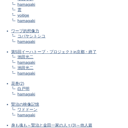
hamagaki
雲
yoitige
hamagaki
ワープ的想像力
コバヤシトシコ
hamagaki
第5回イーハトーブ・プロジェクトin京都・終了
池田光二
hamagaki
池田光二
hamagaki
花巻(2)
白戸明
hamagaki
賢治の映像記憶
ワドドーン
hamagaki
身も魂も～賢治と金田一家の人々(3)～他人篇