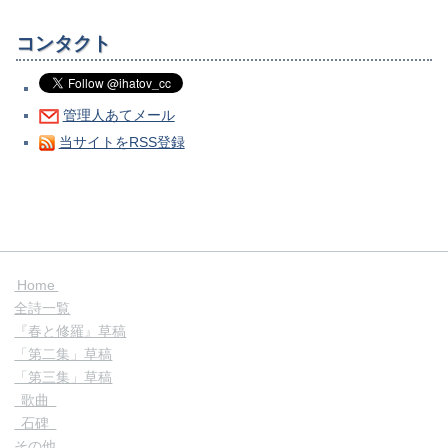
コンタクト
管理人あてメール
当サイトをRSS登録
Home
全詩一覧
『春と修羅』草稿
「第二集」草稿
「第三集」草稿
歌曲
石碑
その他