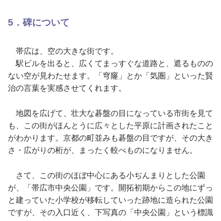
5．碑について
帯広は、空の大きな街です。
駅ビルを出ると、広くてまっすぐな道路と、遮るものの
ない空が見わたせます。「穹窿」とか「気圏」といった賢
治の言葉を実感させてくれます。
地図を広げて、壮大な碁盤の目になっている市街を見て
も、この街がほんとうに広々とした平原に計画されたこと
がわかります。京都の町並みも碁盤の目ですが、その大き
さ・広がりの桁が、まったく較べものになりません。
さて、この街のほぼ中心にある小ぢんまりとした公園
が、「帯広市中央公園」です。開拓初期からこの地にずっ
と建っていた小学校が移転していった跡地に造られた公園
ですが、その入口近く、下写真の「中央公園」という標識