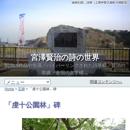
「旅程幻想」詩碑（上閉伊郡大槌町大槌駅前）
宮澤賢治の詩の世界
賢治の作品や生涯／ハイパーリンクされた詩草稿／賢治の
歌曲／全国の文学碑…
関連コンテンツへ↓
Home
>
石碑
> 「虔十公園林」碑
∮∬
「虔十公園林」碑