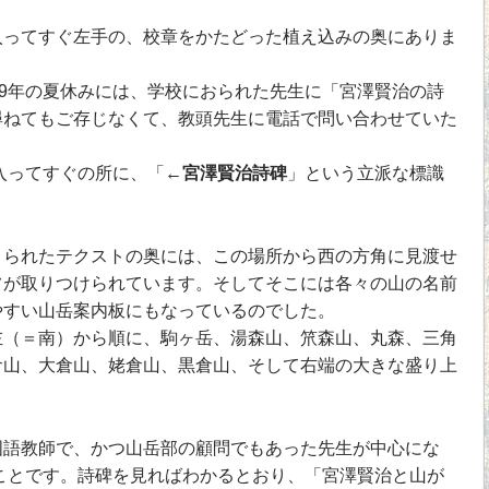
ってすぐ左手の、校章をかたどった植え込みの奥にありま
9年の夏休みには、学校におられた先生に「宮澤賢治の詩
尋ねてもご存じなくて、教頭先生に電話で問い合わせていた
入ってすぐの所に、「
←宮澤賢治詩碑
」という立派な標識
られたテクストの奥には、この場所から西の方角に見渡せ
フが取りつけられています。そしてそこには各々の山の名前
やすい山岳案内板にもなっているのでした。
（＝南）から順に、駒ヶ岳、湯森山、笊森山、丸森、三角
倉山、大倉山、姥倉山、黒倉山、そして右端の大きな盛り上
。
語教師で、かつ山岳部の顧問でもあった先生が中心にな
うことです。詩碑を見ればわかるとおり、「宮澤賢治と山が