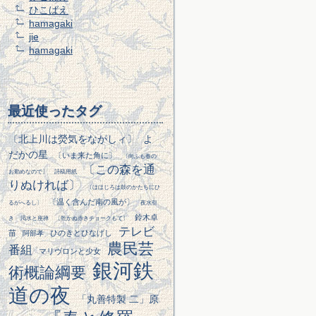
ひこばえ
hamagaki
jie
hamagaki
最近使ったタグ
〔北上川は熒気をながしィ〕
よ
だかの星
〔いま来た角に〕
〔向ふも春の
〔この森を通
お勤めなので〕
詩稿用紙
りぬければ〕
〔ほほじろは鼓のかたちにひ
〔温く含んだ南の風が〕
るがへるし〕
夜水引
鈴木卓
き
渇水と座禅
〔乾かぬ赤きチョークもて〕
テレビ
苗
ひのきとひなげし
阿部孝
農民芸
番組
マリヴロンと少女
銀河鉄
術概論綱要
道の夜
「丸善特製 二」原