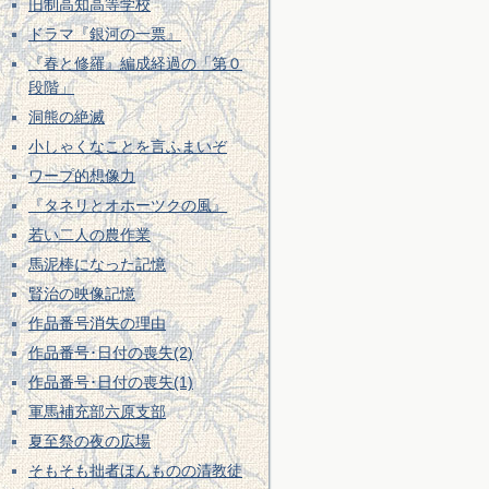
旧制高知高等学校
ドラマ『銀河の一票』
『春と修羅』編成経過の「第０
段階」
洞熊の絶滅
小しゃくなことを言ふまいぞ
ワープ的想像力
『タネリとオホーツクの風』
若い二人の農作業
馬泥棒になった記憶
賢治の映像記憶
作品番号消失の理由
作品番号･日付の喪失(2)
作品番号･日付の喪失(1)
軍馬補充部六原支部
夏至祭の夜の広場
そもそも拙者ほんものの清教徒