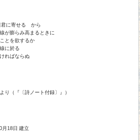
君に寄せる から
線が膨らみ高まるときに
ことを欲するか
線に於る
ければならぬ
より（『〔詩ノート付録〕』）
0月18日 建立