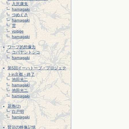
入沢康夫
hamagaki
つめくさ
hamagaki
雲
yoitige
hamagaki
ワープ的想像力
コバヤシトシコ
hamagaki
第5回イーハトーブ・プロジェク
トin京都・終了
池田光二
hamagaki
池田光二
hamagaki
花巻(2)
白戸明
hamagaki
賢治の映像記憶