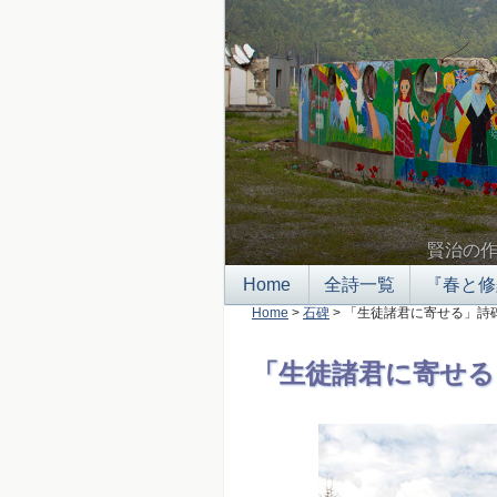
賢治の
Home
全詩一覧
『春と修
Home
>
石碑
> 「生徒諸君に寄せる」詩
「生徒諸君に寄せる