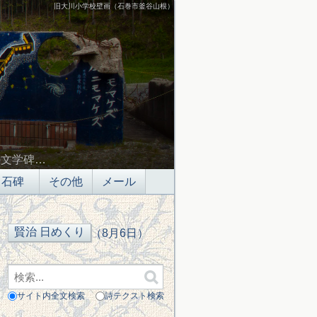
旧大川小学校壁画（石巻市釜谷山根）
の文学碑…
石碑
その他
メール
（8月6日）
サイト内全文検索
詩テクスト検索