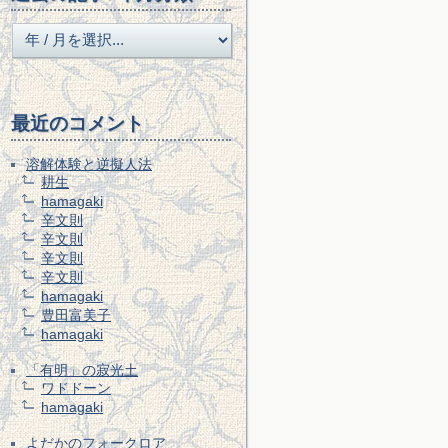
最近のコメント
溶解体験と逆擬人法
耕生
hamagaki
辛文則
辛文則
辛文則
辛文則
hamagaki
豊田富美子
hamagaki
「有明」の寂光土
ワドドーン
hamagaki
よだかのフォークロア