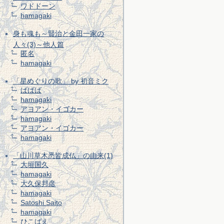
ワドドーン
hamagaki
身も魂も～賢治と金田一家の
人々(3)～他人篇
匿名
hamagaki
「星めぐりの歌」 by 初音ミク
ばばば
hamagaki
アヨアン・イゴカー
hamagaki
アヨアン・イゴカー
hamagaki
「山川草木悉皆成仏」の由来(1)
大垣国久
hamagaki
大久保邦彦
hamagaki
Satoshi Saito
hamagaki
ひこばえ