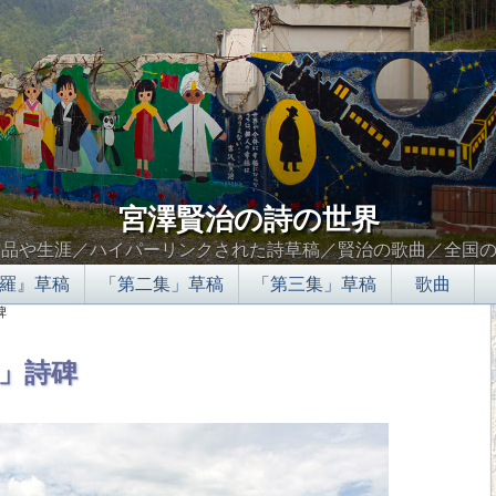
宮澤賢治の詩の世界
作品や生涯／ハイパーリンクされた詩草稿／賢治の歌曲／全国
羅』草稿
「第二集」草稿
「第三集」草稿
歌曲
碑
∮∬
」詩碑