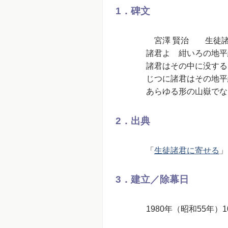
1．碑文
宮澤 賢治 生徒諸
諸君よ 紺いろの地平
諸君はその中に没する
じつに諸君はその地平
あらゆる形の山嶽でな
2．出典
「
生徒諸君に寄せる
」
3．建立／除幕日
1980年（昭和55年）1