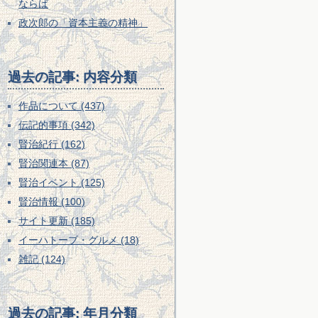
ならば
政次郎の「資本主義の精神」
過去の記事: 内容分類
作品について (437)
伝記的事項 (342)
賢治紀行 (162)
賢治関連本 (87)
賢治イベント (125)
賢治情報 (100)
サイト更新 (185)
イーハトーブ・グルメ (18)
雑記 (124)
過去の記事: 年月分類