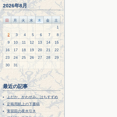
2026年8月
日
月
火
水
木
金
土
1
2
3
4
5
6
7
8
9
10
11
12
13
14
15
16
17
18
19
20
21
22
23
24
25
26
27
28
29
30
31
最近の記事
よだか、かわせみ、はちすずめ
定稿用紙上の下書稿
実習田の夜水引き