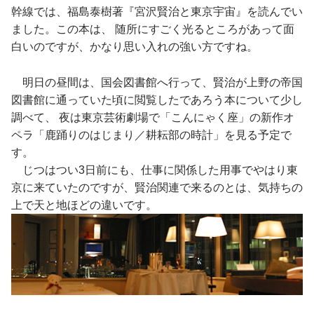
幹線では、福島泰樹著『宮沢賢治と東京宇宙』を読んでい
ました。この本は、 随所にすごく光るところがあって面
白いのですが、かなり思い入れの強い方ですね。
明日の昼間は、国会図書館へ行って、賢治が上野の帝国
図書館に通っていた頃に閲覧したであろう本について少し
調べて、 夜は東京芸術劇場で「こんにゃく座」の新作オ
ペラ「鹿踊りのはじまり／耕耘部の時計」を見る予定で
す。
じつはつい3日前にも、仕事に関係した用事でやはり東
京に来ていたのですが、賢治関連で来るのとは、気持ちの
上で天と地ほどの違いです。