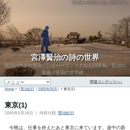
賢治銅像と旧羅須地人協会（花巻農業高校）
宮澤賢治の詩の世界
賢治の作品や生涯／ハイパーリンクされた詩草稿／賢治の
歌曲／全国の文学碑…
関連コンテンツへ↓
Home
>［
賢治紀行
｜
2005年05月
］> 東京(1)
東京(1)
2005年5月18日
｜
内容分類:
賢治紀行
∮∬
今晩は、仕事を終えたあと東京に来ています。途中の新