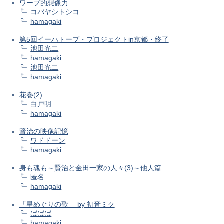
ワープ的想像力
コバヤシトシコ
hamagaki
第5回イーハトーブ・プロジェクトin京都・終了
池田光二
hamagaki
池田光二
hamagaki
花巻(2)
白戸明
hamagaki
賢治の映像記憶
ワドドーン
hamagaki
身も魂も～賢治と金田一家の人々(3)～他人篇
匿名
hamagaki
「星めぐりの歌」 by 初音ミク
ばばば
hamagaki