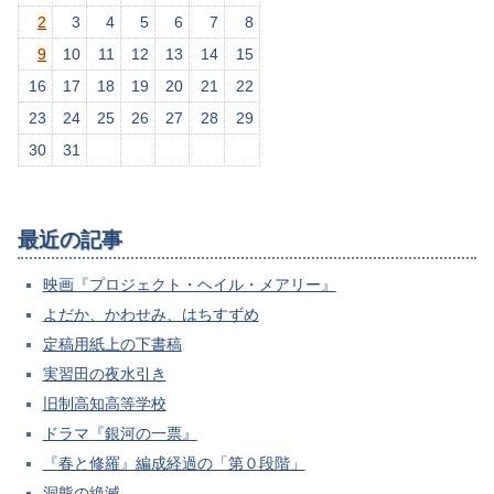
2
3
4
5
6
7
8
9
10
11
12
13
14
15
16
17
18
19
20
21
22
23
24
25
26
27
28
29
30
31
最近の記事
映画『プロジェクト・ヘイル・メアリー』
よだか、かわせみ、はちすずめ
定稿用紙上の下書稿
実習田の夜水引き
旧制高知高等学校
ドラマ『銀河の一票』
『春と修羅』編成経過の「第０段階」
洞熊の絶滅