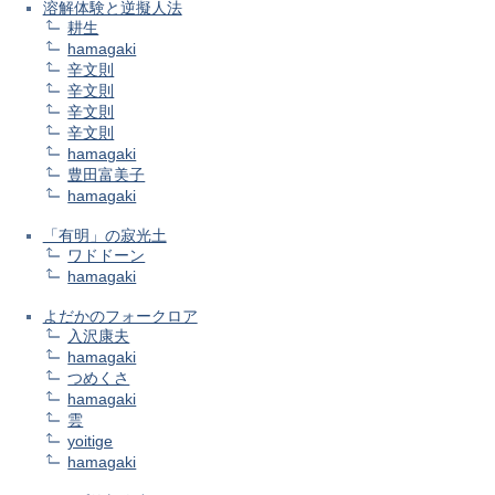
溶解体験と逆擬人法
耕生
hamagaki
辛文則
辛文則
辛文則
辛文則
hamagaki
豊田富美子
hamagaki
「有明」の寂光土
ワドドーン
hamagaki
よだかのフォークロア
入沢康夫
hamagaki
つめくさ
hamagaki
雲
yoitige
hamagaki