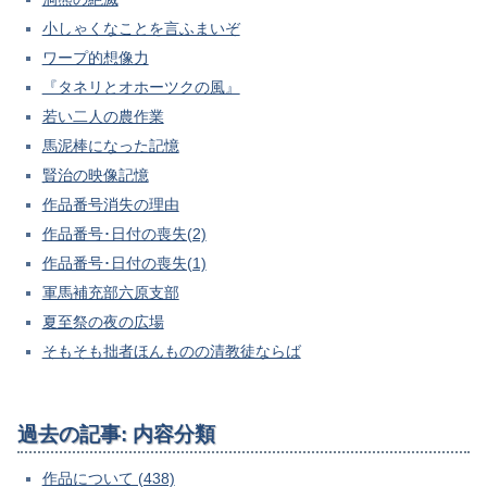
小しゃくなことを言ふまいぞ
ワープ的想像力
『タネリとオホーツクの風』
若い二人の農作業
馬泥棒になった記憶
賢治の映像記憶
作品番号消失の理由
作品番号･日付の喪失(2)
作品番号･日付の喪失(1)
軍馬補充部六原支部
夏至祭の夜の広場
そもそも拙者ほんものの清教徒ならば
過去の記事: 内容分類
作品について (438)