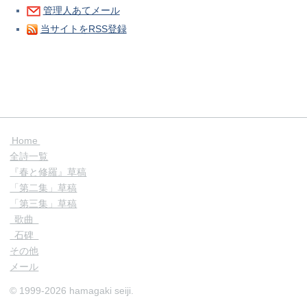
管理人あてメール
当サイトをRSS登録
Home
全詩一覧
『春と修羅』草稿
「第二集」草稿
「第三集」草稿
歌曲
石碑
その他
メール
© 1999-2026 hamagaki seiji.