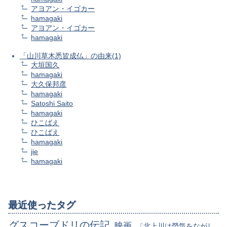
アヨアン・イゴカー
hamagaki
アヨアン・イゴカー
hamagaki
「山川草木悉皆成仏」の由来(1)
大垣国久
hamagaki
大久保邦彦
hamagaki
Satoshi Saito
hamagaki
ひこばえ
ひこばえ
hamagaki
jie
hamagaki
最近使ったタグ
グスコーブドリの伝記
映画
〔北上川は熒気をながし