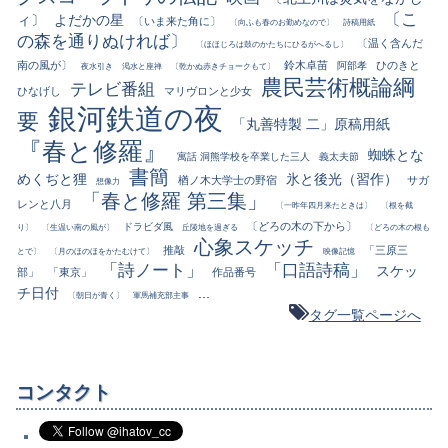
〔こ
ィ〕
よだかの星
〔いま来た角に〕
〔向ふも春のお勤めなので〕
詩稿用紙
の森を通りぬければ〕
〔温く含んだ
〔ほほじろは鼓のかたちにひるがへるし〕
南の風が〕
鈴木卓苗
ひのきと
阿部孝
夜水引き
渇水と座禅
〔乾かぬ赤きチョークもて〕
農民芸術概論綱
テレビ番組
ひなげし
マリヴロンと少女
銀河鉄道の夜
要
「丸善特製 二」原稿用紙
『春と修羅』
蜘蛛とな
寓話 洞熊学校を卒業した三人
義太夫節
書簡
めくぢと狸
氷と後光（習作）
楢ノ木大学士の野宿
サガ
想像力
「春と修羅 第三集」
レンと八月
〔一昨年四月来たときは〕
〔根を截
〔どろの木の下から〕
ドラビダ風
り〕
〔生温い南の風が〕
丘陵地を過ぎる
〔どろの木の根も
心象スケッチ
推敲
「三原三
とで〕
〔月のほのほをかたむけて〕
映像記憶
「詩ノート」
「口語詩稿」
スケッ
部」
「東京」
作品番号
チ日付
...
〔朝日が青く〕
軍馬補充部主事
タグ一覧ページへ
コンタクト