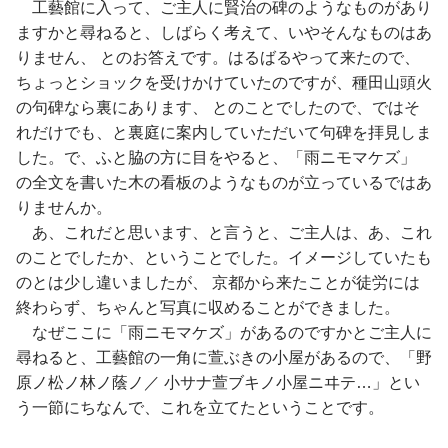
工藝館に入って、ご主人に賢治の碑のようなものがあり
ますかと尋ねると、しばらく考えて、いやそんなものはあ
りません、 とのお答えです。はるばるやって来たので、
ちょっとショックを受けかけていたのですが、種田山頭火
の句碑なら裏にあります、 とのことでしたので、ではそ
れだけでも、と裏庭に案内していただいて句碑を拝見しま
した。で、ふと脇の方に目をやると、「雨ニモマケズ」
の全文を書いた木の看板のようなものが立っているではあ
りませんか。
あ、これだと思います、と言うと、ご主人は、あ、これ
のことでしたか、ということでした。イメージしていたも
のとは少し違いましたが、 京都から来たことが徒労には
終わらず、ちゃんと写真に収めることができました。
なぜここに「雨ニモマケズ」があるのですかとご主人に
尋ねると、工藝館の一角に萱ぶきの小屋があるので、「野
原ノ松ノ林ノ蔭ノ／ 小サナ萱ブキノ小屋ニヰテ…」とい
う一節にちなんで、これを立てたということです。