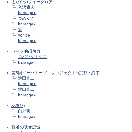
よだかのフォークロア
入沢康夫
hamagaki
つめくさ
hamagaki
雲
yoitige
hamagaki
ワープ的想像力
コバヤシトシコ
hamagaki
第5回イーハトーブ・プロジェクトin京都・終了
池田光二
hamagaki
池田光二
hamagaki
花巻(2)
白戸明
hamagaki
賢治の映像記憶