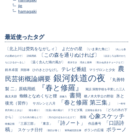
hamagaki
jie
hamagaki
最近使ったタグ
〔北上川は熒気をながしィ〕
よだかの星
〔いま来た角に〕
〔向ふも春
〔この森を通りぬければ〕
のお勤めなので〕
詩稿用紙
〔ほほじろは鼓のかた
〔温く含んだ南の風が〕
ちにひるがへるし〕
夜水引き
渇水と座禅
〔乾かぬ赤きチョークもて〕
農
テレビ番組
鈴木卓苗
ひのきとひなげし
マリヴロンと少女
阿部孝
銀河鉄道の夜
民芸術概論綱要
「丸善特
『春と修羅』
製 二」原稿用紙
寓話 洞熊学校を卒業した三人
書簡
蜘蛛となめくぢと狸
氷と
楢ノ木大学士の野宿
義太夫節
想像力
「春と修羅 第三集」
後光（習作）
サガレンと八月
〔一昨年
〔どろの木の下
ドラビダ風
四月来たときは〕
〔根を截り〕
〔生温い南の風が〕
丘陵地を過ぎる
心象スケッチ
から〕
推敲
〔どろの木の根もとで〕
〔月のほのほをかたむけて〕
「詩ノート」
「口語詩
「三原三部」
「東京」
作品番号
映像記憶
稿」
ポラーノ
スケッチ日付
ポランの広場
〔朝日が青く〕
軍馬補充部主事