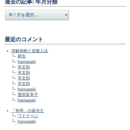
過去の記事: 年月分類
最近のコメント
溶解体験と逆擬人法
耕生
hamagaki
辛文則
辛文則
辛文則
辛文則
hamagaki
豊田富美子
hamagaki
「有明」の寂光土
ワドドーン
hamagaki