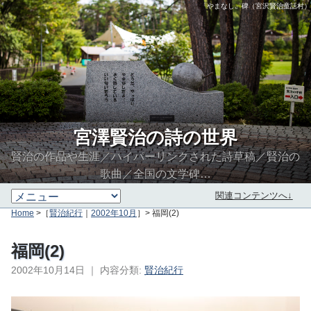
「やまなし」碑（宮沢賢治童話村）
宮澤賢治の詩の世界
賢治の作品や生涯／ハイパーリンクされた詩草稿／賢治の
歌曲／全国の文学碑…
関連コンテンツへ↓
Home
>［
賢治紀行
｜
2002年10月
］> 福岡(2)
福岡(2)
2002年10月14日
｜
内容分類:
賢治紀行
∮∬