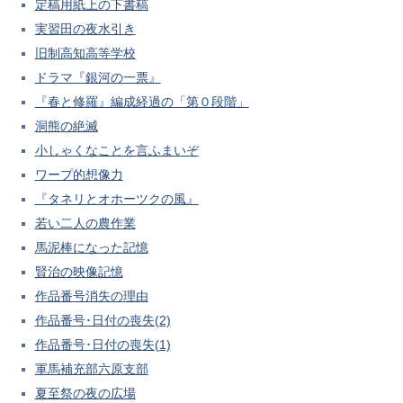
定稿用紙上の下書稿
実習田の夜水引き
旧制高知高等学校
ドラマ『銀河の一票』
『春と修羅』編成経過の「第０段階」
洞熊の絶滅
小しゃくなことを言ふまいぞ
ワープ的想像力
『タネリとオホーツクの風』
若い二人の農作業
馬泥棒になった記憶
賢治の映像記憶
作品番号消失の理由
作品番号･日付の喪失(2)
作品番号･日付の喪失(1)
軍馬補充部六原支部
夏至祭の夜の広場