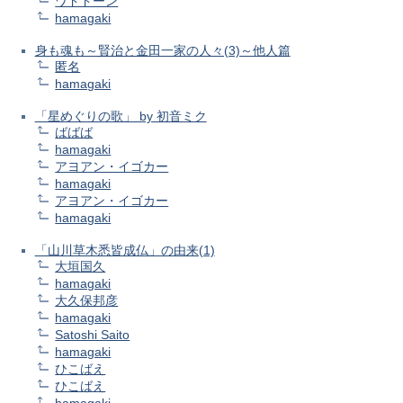
ワドドーン
hamagaki
身も魂も～賢治と金田一家の人々(3)～他人篇
匿名
hamagaki
「星めぐりの歌」 by 初音ミク
ばばば
hamagaki
アヨアン・イゴカー
hamagaki
アヨアン・イゴカー
hamagaki
「山川草木悉皆成仏」の由来(1)
大垣国久
hamagaki
大久保邦彦
hamagaki
Satoshi Saito
hamagaki
ひこばえ
ひこばえ