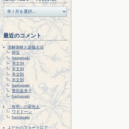
最近のコメント
溶解体験と逆擬人法
耕生
hamagaki
辛文則
辛文則
辛文則
辛文則
hamagaki
豊田富美子
hamagaki
「有明」の寂光土
ワドドーン
hamagaki
よだかのフォークロア