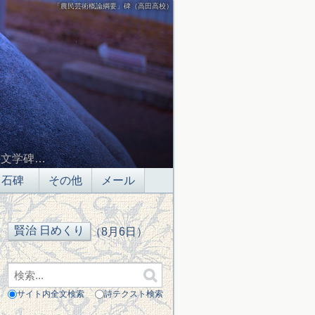
「農民芸術概論綱要」碑（高田高校）
の文学碑…
石碑
その他
メール
（8月6日）
サイト内全文検索
詩テクスト検索