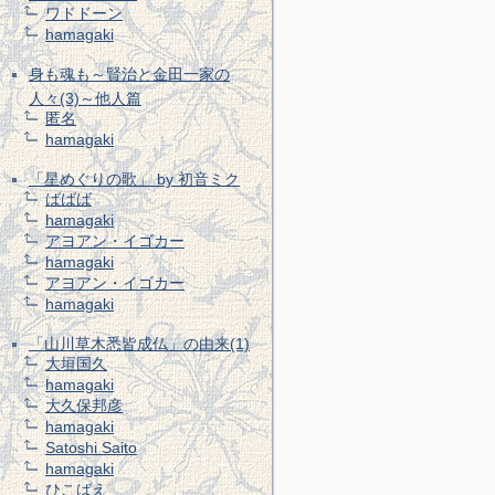
ワドドーン
hamagaki
身も魂も～賢治と金田一家の
人々(3)～他人篇
匿名
hamagaki
「星めぐりの歌」 by 初音ミク
ばばば
hamagaki
アヨアン・イゴカー
hamagaki
アヨアン・イゴカー
hamagaki
「山川草木悉皆成仏」の由来(1)
大垣国久
hamagaki
大久保邦彦
hamagaki
Satoshi Saito
hamagaki
ひこばえ