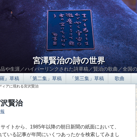
宮澤賢治の詩の世界
作品や生涯／ハイパーリンクされた詩草稿／賢治の歌曲／全国
羅』草稿
「第二集」草稿
「第三集」草稿
歌曲
メディアに現れる宮沢賢治
宮沢賢治
情報
∮∬
t」というサイトから、1985年以降の朝日新聞の紙面において、
れている記事が年間にいくつあったかを検索してみまし