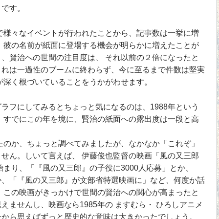
りです。
で様々なイベントが行われたことから、記事数は一挙に増
 彼の名前が紙面に登場する機会が明らかに増えたことが
、賢治への世間の注目度は、 それ以前の２倍になったと
これは一過性のブームに終わらず、今に至るまで件数は堅実
が深く根づいていることをうかがわせます。
フにしてみるとちょっと気になるのは、1988年という
 すでにこの年を境に、賢治の紙面への露出度は一段と高
のか、ちょっと調べてみましたが、なかなか「これぞ」
せん。しいて言えば、 伊藤俊也監督の映画「風の又三郎
始まり、「『風の又三郎』の子役に3000人応募」とか、
か、「『風の又三郎』が文部省特選映画に」など、何度か話
 この映画がきっかけで世間の賢治への関心が高まったと
えませんし、映画なら1985年の ますむら・ ひろしアニメ
今から思えばずっと歴史的な意味は大きかったでしょう。