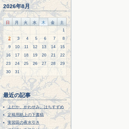
2026年8月
日
月
火
水
木
金
土
1
2
3
4
5
6
7
8
9
10
11
12
13
14
15
16
17
18
19
20
21
22
23
24
25
26
27
28
29
30
31
最近の記事
よだか、かわせみ、はちすずめ
定稿用紙上の下書稿
実習田の夜水引き