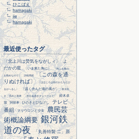
ひこばえ
hamagaki
jie
hamagaki
最近使ったタグ
〔北上川は熒気をながしィ〕
よ
だかの星
〔いま来た角に〕
〔向ふも春の
〔この森を通
お勤めなので〕
詩稿用紙
りぬければ〕
〔ほほじろは鼓のかたちにひ
〔温く含んだ南の風が〕
るがへるし〕
夜水引
鈴木卓
き
渇水と座禅
〔乾かぬ赤きチョークもて〕
テレビ
苗
ひのきとひなげし
阿部孝
農民芸
番組
マリヴロンと少女
銀河鉄
術概論綱要
道の夜
「丸善特製 二」原