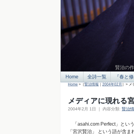
賢治の
Home
全詩一覧
『春と修
Home
>［
賢治情報
｜
2004年02月
］> 
メディアに現れる
2004年2月 1日
｜
内容分類:
賢治
「asahi.com Perfec
「宮沢賢治」 という語が含ま