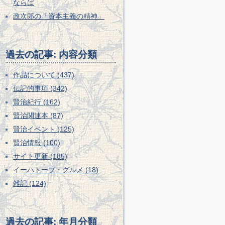
ならば
政次郎の「資本主義の精神」
過去の記事: 内容分類
作品について (437)
伝記的事項 (342)
賢治紀行 (162)
賢治関連本 (87)
賢治イベント (125)
賢治情報 (100)
サイト更新 (185)
イーハトーブ・グルメ (18)
雑記 (124)
過去の記事: 年月分類