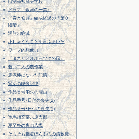
旧制高知高等学校
ドラマ『銀河の一票』
『春と修羅』編成経過の「第０
段階」
洞熊の絶滅
小しゃくなことを言ふまいぞ
ワープ的想像力
『タネリとオホーツクの風』
若い二人の農作業
馬泥棒になった記憶
賢治の映像記憶
作品番号消失の理由
作品番号･日付の喪失(2)
作品番号･日付の喪失(1)
軍馬補充部六原支部
夏至祭の夜の広場
そもそも拙者ほんものの清教徒