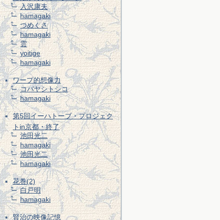
入沢康夫
hamagaki
つめくさ
hamagaki
雲
yoitige
hamagaki
ワープ的想像力
コバヤシトシコ
hamagaki
第5回イーハトーブ・プロジェク
トin京都・終了
池田光二
hamagaki
池田光二
hamagaki
花巻(2)
白戸明
hamagaki
賢治の映像記憶