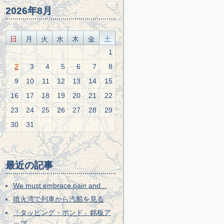
2026年8月
日
月
火
水
木
金
土
1
2
3
4
5
6
7
8
9
10
11
12
13
14
15
16
17
18
19
20
21
22
23
24
25
26
27
28
29
30
31
最近の記事
We must embrace pain and...
噴火湾で列車から汽船を見る
「タッピング・ポンド」銘板ア
ップ