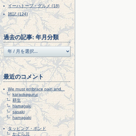
イーハトーブ・グルメ (18)
雑記 (124)
過去の記事: 年月分類
最近のコメント
We must embrace pain and...
karaokegurui
耕生
hamagaki
sasaki
hamagaki
タッピング・ポンド
かぐら川