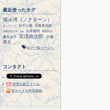
最近使ったタグ
噴火湾（ノクターン）
岩手公園
花巻東高校
タッピング
吉本隆明
岡村民夫
関東学院大学
汽船
宮澤政次郎
小倉
桑島法子
豊文
...
タグ一覧ページへ
コンタクト
管理人あてメール
当サイトをRSS登録