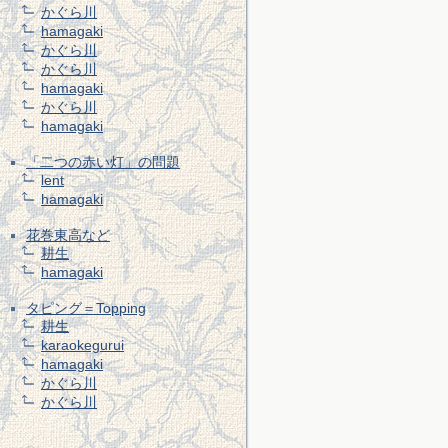
かぐら川
hamagaki
かぐら川
かぐら川
hamagaki
かぐら川
hamagaki
「二つの赤い灯」の問題
lent
hamagaki
花巻東高など
耕生
hamagaki
タピング＝Topping
耕生
karaokegurui
hamagaki
かぐら川
かぐら川