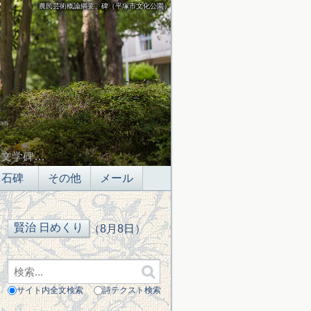
「農民芸術概論綱要」碑（平塚市文化公園）
の文学碑…
石碑
その他
メール
（8月8日）
サイト内全文検索
詩テクスト検索