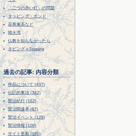
「二つの赤い灯」の問題
タッピング・ポンド
花巻東高など
噴火湾
仏教を知らなかったら
タピング＝Topping
過去の記事: 内容分類
作品について (437)
伝記的事項 (342)
賢治紀行 (162)
賢治関連本 (87)
賢治イベント (125)
賢治情報 (100)
サイト更新 (185)