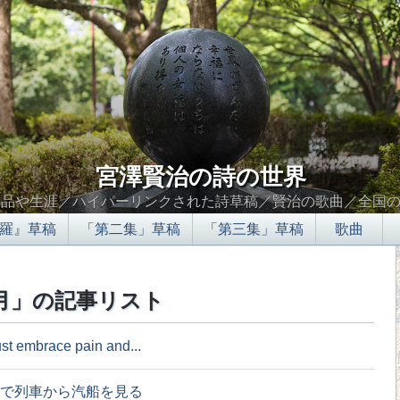
宮澤賢治の詩の世界
作品や生涯／ハイパーリンクされた詩草稿／賢治の歌曲／全国
羅』草稿
「第二集」草稿
「第三集」草稿
歌曲
8月」の記事リスト
t embrace pain and...
で列車から汽船を見る