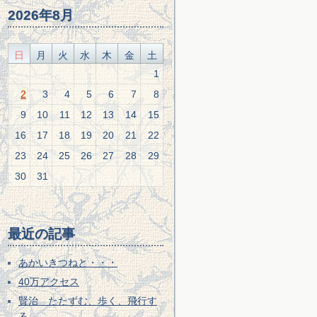
2026年8月
日
月
火
水
木
金
土
1
2
3
4
5
6
7
8
9
10
11
12
13
14
15
16
17
18
19
20
21
22
23
24
25
26
27
28
29
30
31
最近の記事
あかいきつねと・・・
40万アクセス
賢治 たたずむ、歩く、飛行す
る