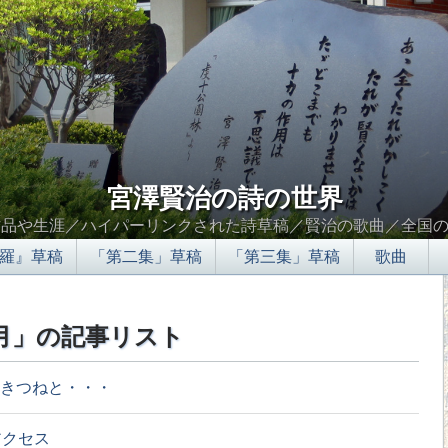
宮澤賢治の詩の世界
作品や生涯／ハイパーリンクされた詩草稿／賢治の歌曲／全国
羅』草稿
「第二集」草稿
「第三集」草稿
歌曲
2月」の記事リスト
きつねと・・・
アクセス