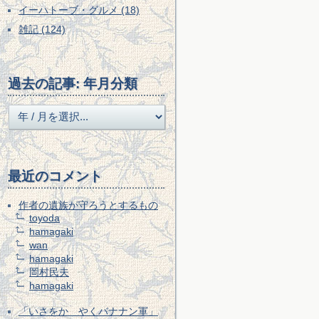
イーハトーブ・グルメ (18)
雑記 (124)
過去の記事: 年月分類
最近のコメント
作者の遺族が守ろうとするもの
toyoda
hamagaki
wan
hamagaki
岡村民夫
hamagaki
「いさをかゞやくバナナン軍」