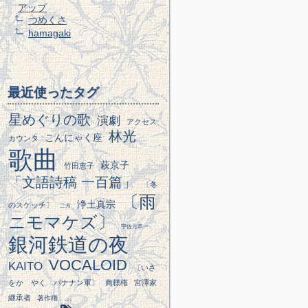
アップ
つめくさ
hamagaki
最近使ったタグ
星めぐりの歌
演劇
アクセス
林光
こんにゃく座
カウンタ
歌曲
萩京子
竹田恵子
「文語詩稿 一百篇」
〔冬
〔雨
浄土真宗
のスケッチ〕
二月
ニモマケズ〕
宇佐元恭一
銀河鉄道の夜
VOCALOID
KAITO
〔いさ
をかゞやく バナナン軍〕
商標権
宮澤家
...
継承者
著作権