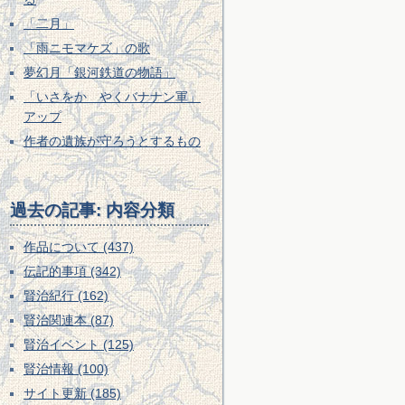
「二月」
「雨ニモマケズ」の歌
夢幻月「銀河鉄道の物語」
「いさをかゞやくバナナン軍」
アップ
作者の遺族が守ろうとするもの
過去の記事: 内容分類
作品について (437)
伝記的事項 (342)
賢治紀行 (162)
賢治関連本 (87)
賢治イベント (125)
賢治情報 (100)
サイト更新 (185)