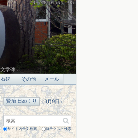
「虔十公園林」碑（桜台小学校）
の文学碑…
石碑
その他
メール
（8月9日）
サイト内全文検索
詩テクスト検索