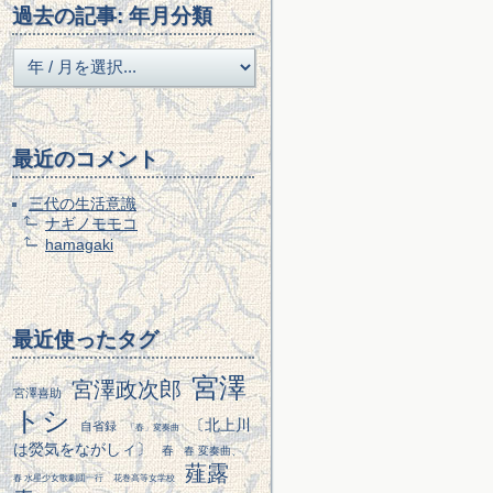
過去の記事: 年月分類
最近のコメント
三代の生活意識
ナギノモモコ
hamagaki
最近使ったタグ
宮澤
宮澤政次郎
宮澤喜助
トシ
〔北上川
自省録
「春」変奏曲
は熒気をながしィ〕
春
春 変奏曲、
薤露
春 水星少女歌劇団一行
花巻高等女学校