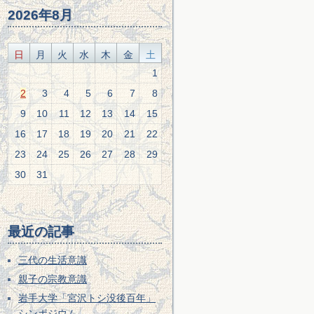
2026年8月
日
月
火
水
木
金
土
1
2
3
4
5
6
7
8
9
10
11
12
13
14
15
16
17
18
19
20
21
22
23
24
25
26
27
28
29
30
31
最近の記事
三代の生活意識
親子の宗教意識
岩手大学「宮沢トシ没後百年」
シンポジウム