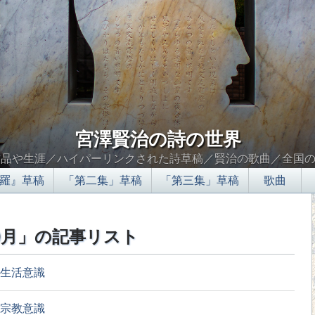
宮澤賢治の詩の世界
作品や生涯／ハイパーリンクされた詩草稿／賢治の歌曲／全国
羅』草稿
「第二集」草稿
「第三集」草稿
歌曲
10月」の記事リスト
生活意識
宗教意識