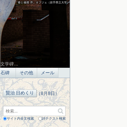
「春と修羅 序」オブジェ（岩手県立大学）
の文学碑…
石碑
その他
メール
（8月8日）
サイト内全文検索
詩テクスト検索