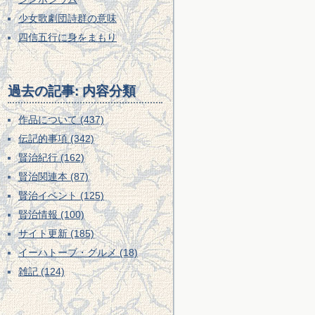
少女歌劇団詩群の意味
四信五行に身をまもり
過去の記事: 内容分類
作品について (437)
伝記的事項 (342)
賢治紀行 (162)
賢治関連本 (87)
賢治イベント (125)
賢治情報 (100)
サイト更新 (185)
イーハトーブ・グルメ (18)
雑記 (124)