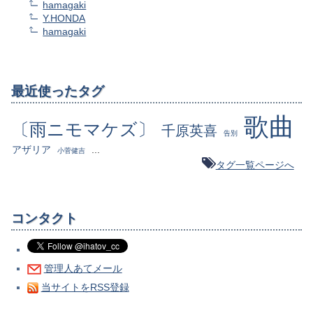
hamagaki
Y.HONDA
hamagaki
最近使ったタグ
歌曲
〔雨ニモマケズ〕
千原英喜
告別
アザリア
...
小菅健吉
タグ一覧ページへ
コンタクト
管理人あてメール
当サイトをRSS登録