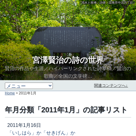
「渇水と座禅」詩碑（花巻市中北万丁目）
宮澤賢治の詩の世界
賢治の作品や生涯／ハイパーリンクされた詩草稿／賢治の
歌曲／全国の文学碑…
関連コンテンツへ↓
Home
> 2011年1月
年月分類「2011年1月」の記事リスト
2011年1月16日
「いしはら」か「せきげん」か