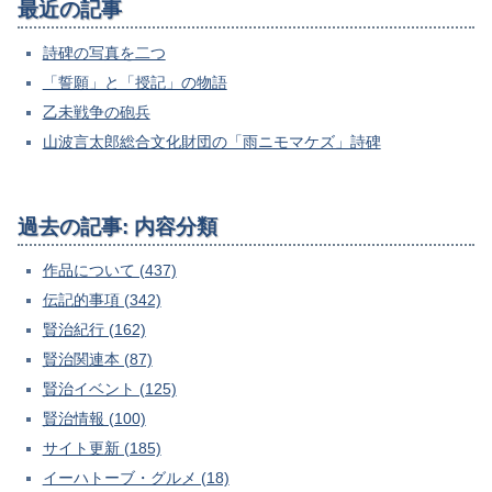
最近の記事
詩碑の写真を二つ
「誓願」と「授記」の物語
乙未戦争の砲兵
山波言太郎総合文化財団の「雨ニモマケズ」詩碑
過去の記事: 内容分類
作品について (437)
伝記的事項 (342)
賢治紀行 (162)
賢治関連本 (87)
賢治イベント (125)
賢治情報 (100)
サイト更新 (185)
イーハトーブ・グルメ (18)