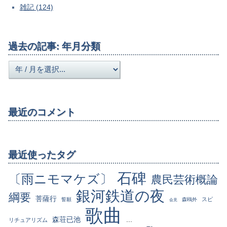
雑記 (124)
過去の記事: 年月分類
最近のコメント
最近使ったタグ
石碑
〔雨ニモマケズ〕
農民芸術概論
銀河鉄道の夜
綱要
菩薩行
スピ
誓願
森鴎外
会見
歌曲
森荘已池
...
リチュアリズム