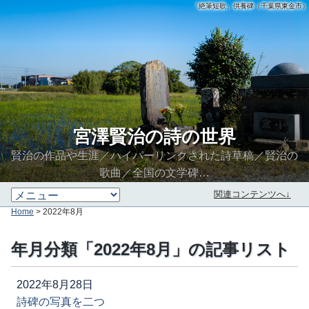
「絶筆短歌」供養碑（千葉県東金市）
宮澤賢治の詩の世界
賢治の作品や生涯／ハイパーリンクされた詩草稿／賢治の
歌曲／全国の文学碑…
関連コンテンツへ↓
Home
> 2022年8月
年月分類「2022年8月」の記事リスト
2022年8月28日
詩碑の写真を二つ