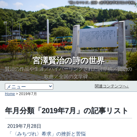
「雨ニモマケズ」詩碑（岩手郡岩手町川口小学校）
宮澤賢治の詩の世界
賢治の作品や生涯／ハイパーリンクされた詩草稿／賢治の
歌曲／全国の文学碑…
関連コンテンツへ↓
Home
> 2019年7月
年月分類「2019年7月」の記事リスト
2019年7月28日
「〈みちづれ〉希求」の挫折と苦悩