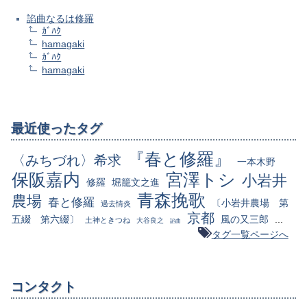
諂曲なるは修羅
ｶﾞﾊｸ
hamagaki
ｶﾞﾊｸ
hamagaki
最近使ったタグ
『春と修羅』
〈みちづれ〉希求
一本木野
保阪嘉内
宮澤トシ
小岩井
修羅
堀籠文之進
青森挽歌
農場
春と修羅
〔小岩井農場 第
過去情炎
京都
五綴 第六綴〕
風の又三郎
...
土神ときつね
大谷良之
諂曲
タグ一覧ページへ
コンタクト