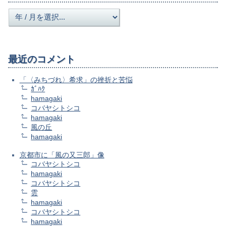
最近のコメント
「〈みちづれ〉希求」の挫折と苦悩
ｶﾞﾊｸ
hamagaki
コバヤシトシコ
hamagaki
風の丘
hamagaki
京都市に「風の又三郎」像
コバヤシトシコ
hamagaki
コバヤシトシコ
雲
hamagaki
コバヤシトシコ
hamagaki