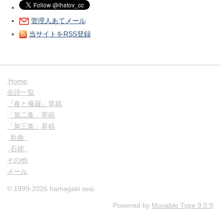
管理人あてメール
当サイトをRSS登録
Home
全詩一覧
『春と修羅』草稿
「第二集」草稿
「第三集」草稿
歌曲
石碑
その他
メール
© 1999-2026 hamagaki seiji.
Powered by
Movable Type
9.0.9