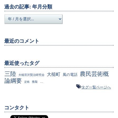
過去の記事: 年月分類
最近のコメント
最近使ったタグ
三陸
農民芸術概
大槌町
風の電話
大槌宮沢賢治研究会
論綱要
...
推敲
定稿
タグ一覧ページへ
コンタクト