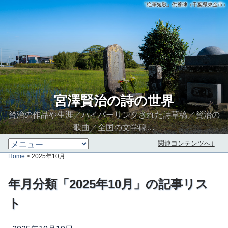
「絶筆短歌」供養碑（千葉県東金市）
宮澤賢治の詩の世界
賢治の作品や生涯／ハイパーリンクされた詩草稿／賢治の
歌曲／全国の文学碑…
関連コンテンツへ↓
Home
> 2025年10月
年月分類「2025年10月」の記事リス
ト