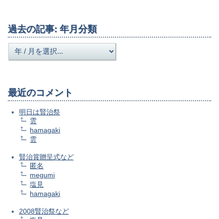
過去の記事: 年月分類
最近のコメント
明日は賢治祭
雲
hamagaki
雲
賢治賞贈呈式など
匿名
megumi
塩見
hamagaki
2008賢治祭など