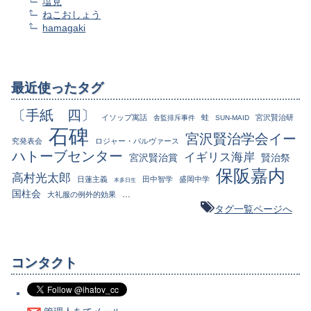
塩見
ねこおしょう
hamagaki
最近使ったタグ
〔手紙 四〕
イソップ寓話
蛙
宮沢賢治研
舎監排斥事件
SUN-MAID
石碑
宮沢賢治学会イー
究発表会
ロジャー・パルヴァース
ハトーブセンター
イギリス海岸
宮沢賢治賞
賢治祭
保阪嘉内
高村光太郎
日蓮主義
田中智学
盛岡中学
本多日生
国柱会
...
大礼服の例外的効果
タグ一覧ページへ
コンタクト