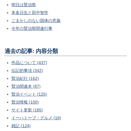
明日は賢治祭
本多日生と田中智学
ごまかしのない国体の意義
今年の賢治祭関連行事
過去の記事: 内容分類
作品について (437)
伝記的事項 (342)
賢治紀行 (162)
賢治関連本 (87)
賢治イベント (125)
賢治情報 (100)
サイト更新 (185)
イーハトーブ・グルメ (18)
雑記 (124)