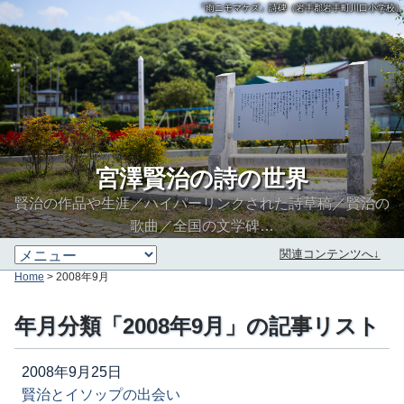
「雨ニモマケズ」詩碑（岩手郡岩手町川口小学校）
宮澤賢治の詩の世界
賢治の作品や生涯／ハイパーリンクされた詩草稿／賢治の
歌曲／全国の文学碑…
関連コンテンツへ↓
Home
> 2008年9月
年月分類「2008年9月」の記事リスト
2008年9月25日
賢治とイソップの出会い