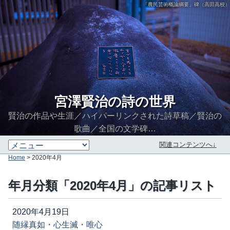
「農民芸術概論綱要」碑（高田高校）
宮澤賢治の詩の世界
賢治の作品や生涯／ハイパーリンクされた詩草稿／賢治の
歌曲／全国の文学碑…
関連コンテンツへ↓
Home
> 2020年4月
年月分類「2020年4月」の記事リスト
2020年4月19日
随縁真如・心生滅・唯心