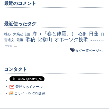
最近のコメント
最近使ったタグ
序（『春と修羅』）
日蓮
心象
唯心
大乗起信論
日
歌稿
比叡山
オホーツク挽歌
蓮遺文
最澄
チャールズ・デ
...
ィケンズ
タグ一覧ページへ
コンタクト
管理人あてメール
当サイトをRSS登録