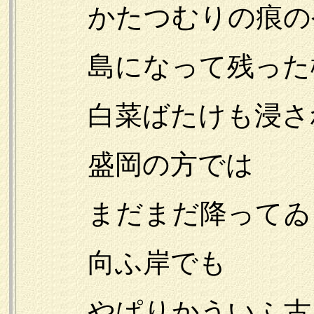
かたつむりの痕のや
島になって残った松
白菜ばたけも浸さ
盛岡の方では
まだまだ降ってゐ
向ふ岸でも
やぱりかういふ古