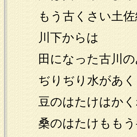
もう古くさい土佐絵
川下からは
田になった古川の
ぢりぢり水があく
豆のはたけはかく
桑のはたけももう半