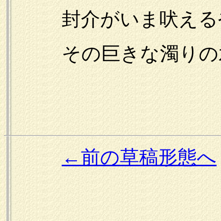
封介がいま吠えるや
その巨きな濁りの水
←前の草稿形態へ