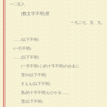
一〇五八
(数文字不明)景
一九二七、五、九、
……
(以下不明)
(一行不明)
……
(以下不明)
(一字不明)
く
(約十字不明)
のゆゑに
雪や
(以下不明)
すもも
(以下不明)
黒
(約十字不明)
もひかる……
雪
(以下不明)