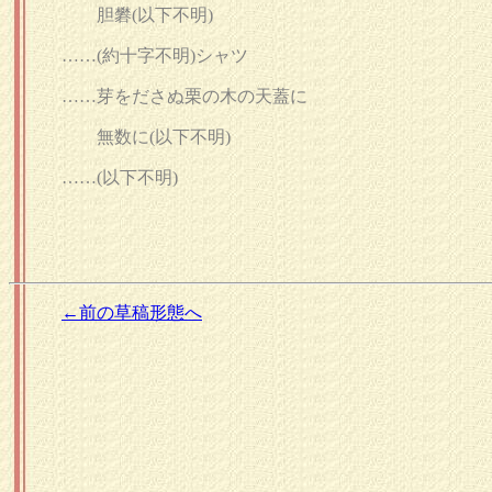
胆礬
(以下不明)
……
(約十字不明)
シャツ
……芽をださぬ栗の木の天蓋に
無数に
(以下不明)
……
(以下不明)
←前の草稿形態へ