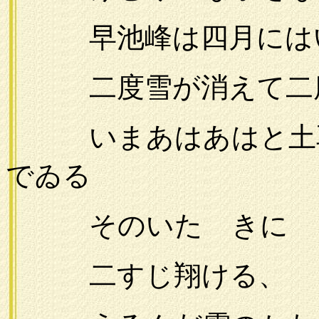
早池峰は四月にはい
二度雪が消えて二度
いまあはあはと土
でゐる
そのいたゞきに
二すじ翔ける、