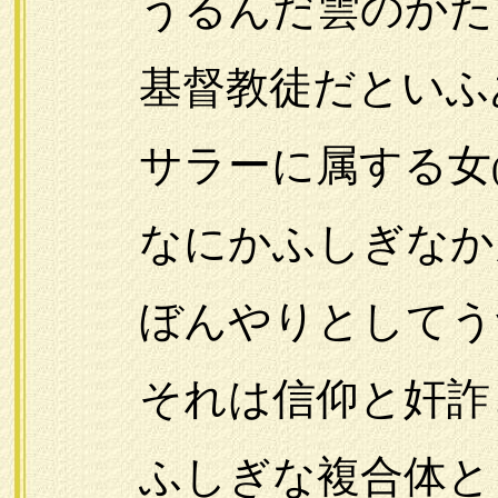
うるんだ雲のかた
基督教徒だといふ
サラーに属する女
なにかふしぎなか
ぼんやりとしてう
それは信仰と奸詐
ふしぎな複合体と