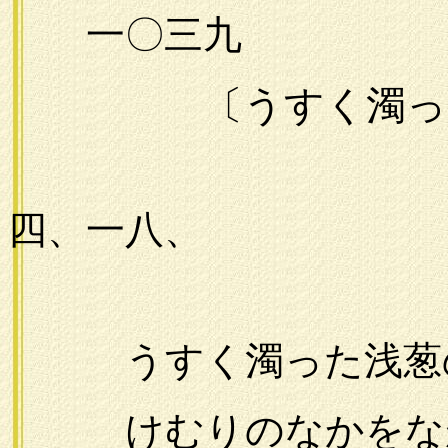
一〇三九
〔うすく濁っ
一九
四、一八、
うすく濁った浅葱
けむりのなかをな