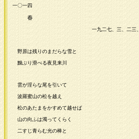
一〇一四
春
一九二七、三、二三
野原は残りのまだらな雪と
黝ぶり滑べる夜見来川
雲が淫らな尾を引いて
波羅蜜山の松を越え
松のあたまをかすめて越せば
山の向ふは濁ってくらく
二すじ青らむ光の棒と