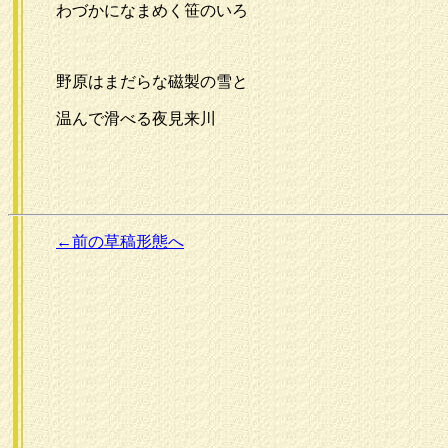
わづかになまめく笹のいろ
野原はまだらな磁製の雪と
温んで滑べる夜見来川
←前の草稿形態へ