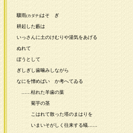
驟雨
はそゝぎ
(カダチ)
耕起した藪は
いっさんに土のけむりや湯気をあげる
ぬれて
ぼうとして
ぎしぎし歯噛みしながら
なにを憎めばいゝか考へてゐる
……枯れた羊歯の葉
菊芋の茎
こはれて散った塔のまはりを
いまいそがしく往来する蟻……