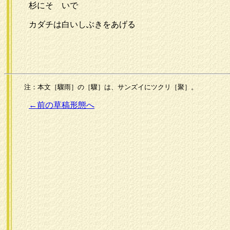
杉にそゝいで
カダチは白いしぶきをあげる
注：本文［驟雨］の［驟］は、サンズイにツクリ［聚］。
←前の草稿形態へ