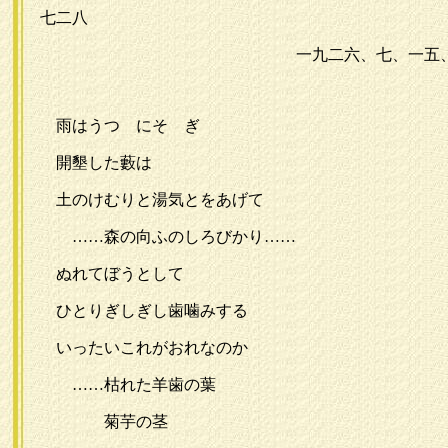
七二八
一九二六、七、一五
雨はうつゝにそゝぎ
開墾した藪は
土のけむりと湯気とをあげて
……森の向ふのしろびかり……
ぬれてぼうとして
ひとりぎしぎし歯噛みする
いったいこれがおれなのか
……枯れた羊歯の葉
菊芋の茎