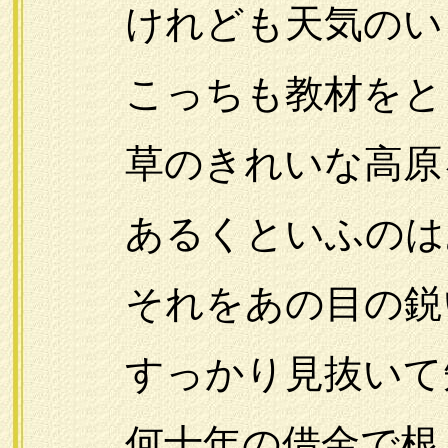
けれども天気のいゝ
こっちも教材をと
草のきれいな高原
あるくといふのはあ
それをあの目の鋭い
すっかり見抜いて知
何十年の借金で根こ