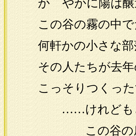
かゞやかに陽は醸造
この谷の霧の中で
何軒かの小さな部
その人たちが去年の
こっそりつくった酒
……けれどもど
この谷の底の