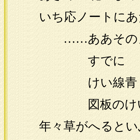
いち応ノートにあ
……ああそのノ
すでに
けい線青く流
図板のけいも青
年々草がへるとい