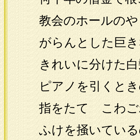
教会のホールのやう
がらんとした巨きな
きれいに分けた白
ピアノを引くとき
指をたてゝこわご
ふけを掻いているの