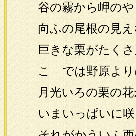
谷の霧から岬のやう
向ふの尾根の見えな
巨きな栗がたくさ
こゝでは野原よりは
月光いろの栗の花
いまいっぱいに咲
それがかういふ西の