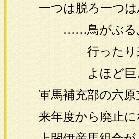
一つは脱ろ一つは馬
……鳥がぶるぶる
行ったり来たり
よほど巨きな鳥
軍馬補充部の六原
来年度から廃止に
上閉伊産馬組合が