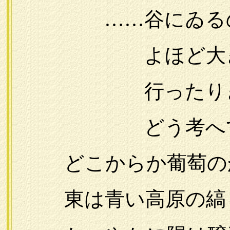
……谷にゐるのは
よほど大きな鳥
行ったりきたり
どう考へても山
どこからか葡萄のか
東は青い高原の縞