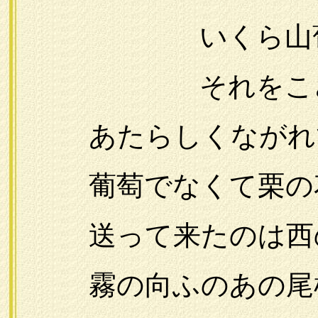
いくら山葡萄
それをこさえる
あたらしくながれて
葡萄でなくて栗の
送って来たのは西
霧の向ふのあの尾