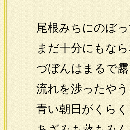
尾根みちにのぼっ
まだ十分にもなら
づぼんはまるで露
流れを渉ったやう
青い朝日がくらくら
あざみも蕗もみん