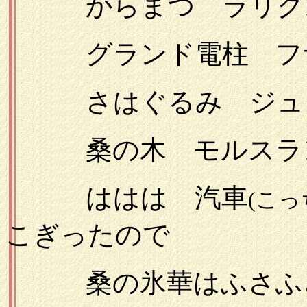
からまつ ラリクス
グランド電柱 フサ
さはぐるみ ジュグ
桑の木 モルスラン
ははは 汽車
(こっ
こぎったので
桑の氷華はふさふさ