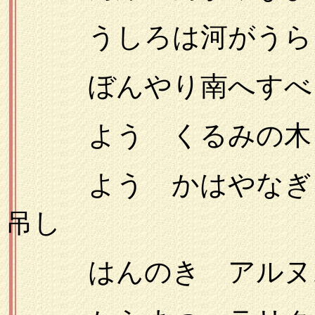
うしろは河がうらら
ぼんやり南へすべ
よう くるみの木 
よう かはやなぎ 
吊し
はんのき アルヌス