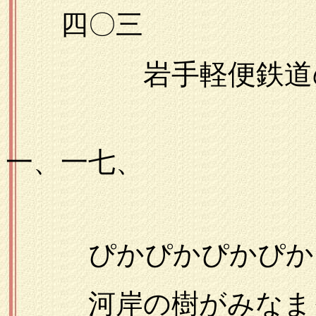
四〇三
岩手軽便鉄道
一九
一、一七、
ぴかぴかぴかぴか田
河岸の樹がみなまっ