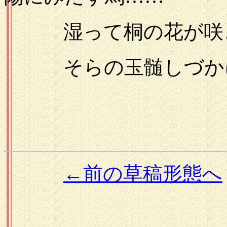
湿って桐の花が咲
そらの玉髄しづかに
←前の草稿形態へ