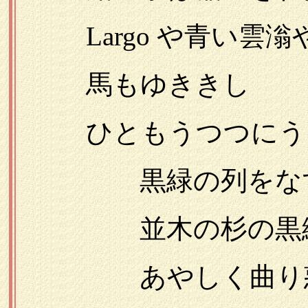
Largo や青い雲滃
馬もゆききし
ひともうつつにう
黒緑の列をなす
並木の杉の黒緑
あやしく曲り惑