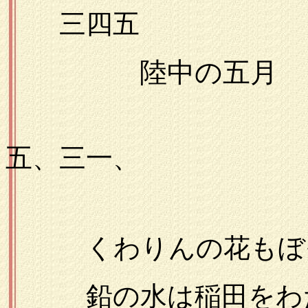
三四五
陸中の五月
一九
五、三一、
くわりんの花もぼそ
鉛の水は稲田をわ