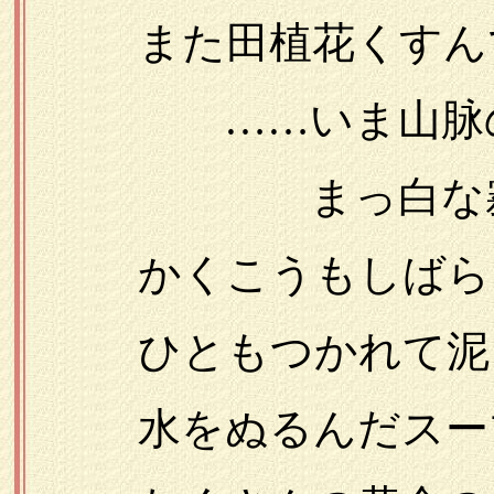
また田植花くすんで
……いま山脉の
まっ白な霧があ
かくこうもしばらく
ひともつかれて泥を
水をぬるんだスープ