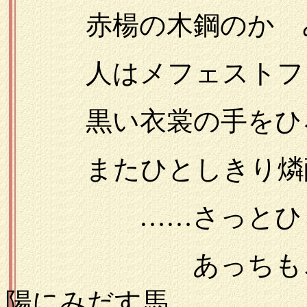
赤楊の木鋼のかゞ
人はメフェストフェ
黒い衣裳の手をひ
またひとしきり燐
……さっとひらめ
あっちもこっち
陽にみだす馬……