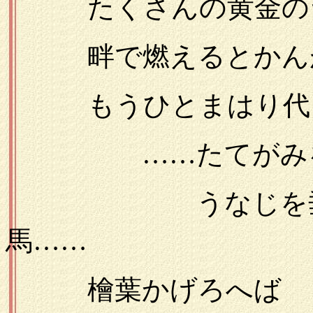
たくさんの黄金のラ
畔で燃えるとかんが
もうひとまはり代
……たてがみを、
うなじを垂れて
馬……
檜葉かげろへば