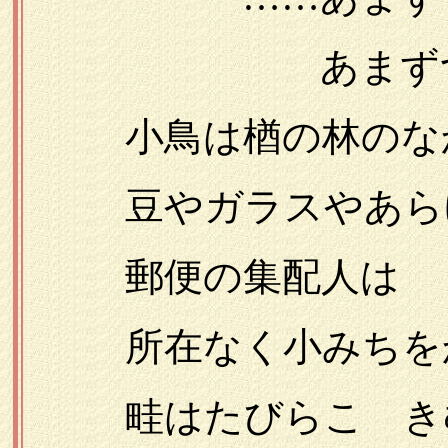
あまずつぱい
小鳥は楢の林のな
豆やガラスやあらゆ
郵便の集配人は
所在なく小みちを
畦はたびらこ き