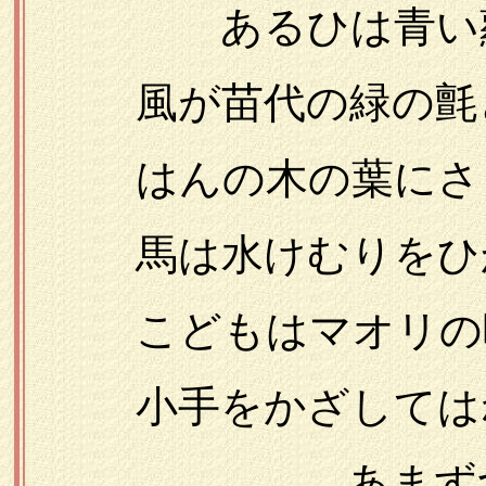
あるひは青い蘿を
風が苗代の緑の氈
はんの木の葉にさ
馬は水けむりをひ
こどもはマオリの呪
小手をかざしては
……あまずつぱ