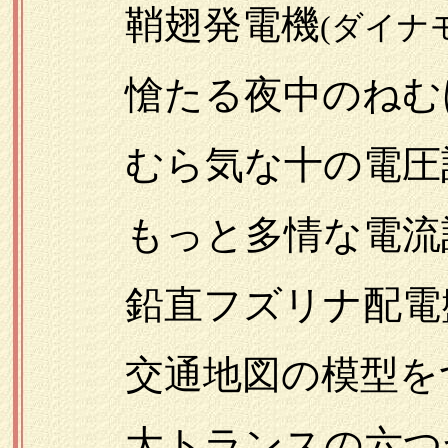
鞘翅発電機
(ダイナ
愴たる夜中のねむけ
むら気な十の電圧
もっと多情な電流
鉛直フズリナ配電
交通地図の模型を
大トランスの六つ