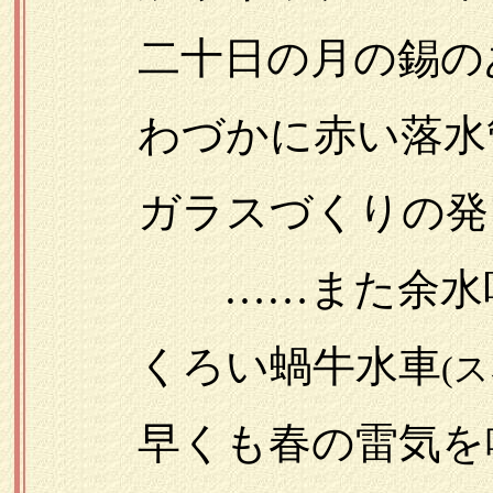
二十日の月の錫の
わづかに赤い落水
ガラスづくりの発
……また余水吐の
くろい蝸牛水車
(
早くも春の雷気を