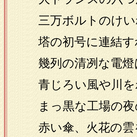
三万ボルトのけい
塔の初号に連結す
幾列の清冽な電燈
青じろい風や川を
まっ黒な工場の夜の
赤い傘、火花の雲を