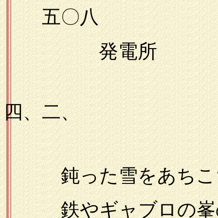
五〇八
発電所
一九
四、二、
鈍った雪をあちこ
鉄やギャブロの峯