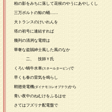
柏の影をみちに落して花候のやうにあやしくし
三万ボルトの鯨の蛹……
大トランスのけいれんを
塔の初号に連結すれば
幾列の清冽な電燈は
華奢な盗賊紳士風した風のなか
二、 技師Ｙ氏
くろい蝸牛水車
で
(スネールタービン)
早くも春の雷気を鳴らし
鞘翅発電機
から
(ダイナモコレオプテラ)
青い夜中のねむけをふるはせ
さてはフズリナ配電盤で