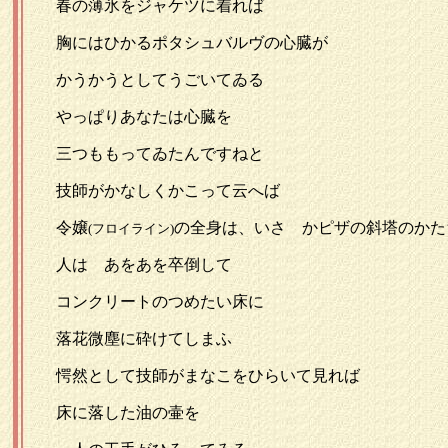
春の薄氷をジャケツに着れば
胸にはひかるポタシュバルヴの心臓が
かうかうとしてうごいてゐる
やっぱりあなたは心臓を
三つももってゐたんですねと
技師がかなしくかこって云へば
令嬢
の全身は、いさゝかピザの斜塔のかた
(フロイライン)
人は あをあを卒倒して
コンクリートのつめたい床に
落花微塵に砕けてしまふ
愕然として技師がまなこをひらいて見れば
床に落した油の壷を