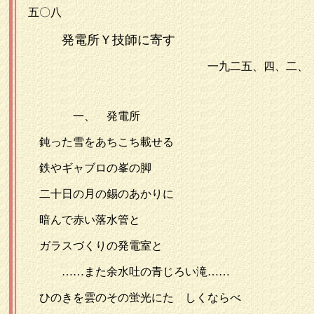
五〇八
発電所Ｙ技師に寄す
一九二五、四、二、
一、 発電所
鈍った雪をあちこち載せる
鉄やギャブロの峯の脚
二十日の月の錫のあかりに
暗んで赤い落水管と
ガラスづくりの発電室と
……また余水吐の青じろい滝……
ひのきを雲のその蛍光にたゞしくならべ