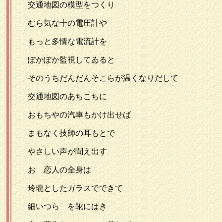
交通地図の模型をつくり
むら気な十の電圧計や
もっと多情な電流計を
ぽかぽか監視してゐると
そのうちだんだんそこらが温くなりだして
交通地図のあちこちに
おもちやの汽車もかけ出せば
まもなく技師の耳もとで
やさしい声が聞え出す
おゝ恋人の全身は
玲瓏としたガラスでできて
細いつらゝを靴にはき