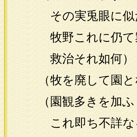
その実兎眼に似
牧野これに仍て
救治それ如何）
（牧を廃して園と
（園観多きを加ふ
これ即ち不詳なる