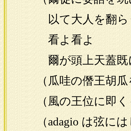
以て大人を翻ら
看よ看よ
爾が頭上天蓋既に
（瓜哇の僭王胡瓜
（風の王位に即くも
（adagio は弦に