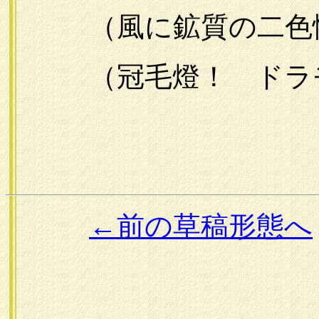
（風に鉱質の二色
（冠毛燈！ ドラモ
←前の草稿形態へ