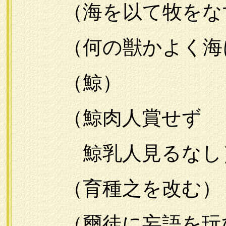
（海を以て牧をな
（何の獣かよく海
（鯨）
（鯨肉人賞せず
鯨乳人見るなし
（育種之を改む）
（爾徒に妄語を玩