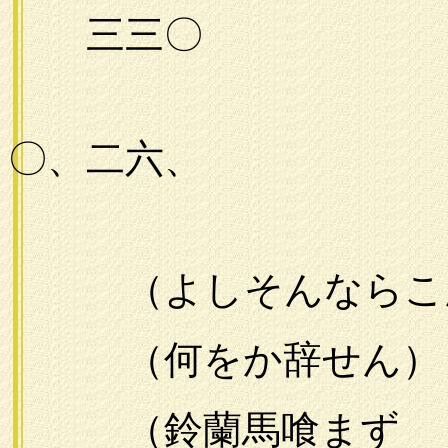
三三〇
一九
〇、二六、
（よしそんならこん
（何をか辞せん）
（鈴蘭馬喰まず