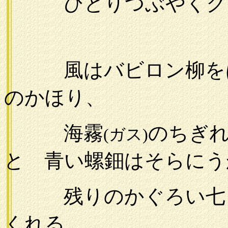
ひとりつぶやくクラ
風はバビロン柳をは
のかほり、
海霧
のちぎ
(ガス)
と 青い螺鈿はそらにう
残りのかぐろい七日
くれる