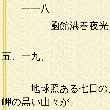
一一八
凾館港春夜光
一九
五、一九、
地球照ある七日の月
岬の黒い山々が、