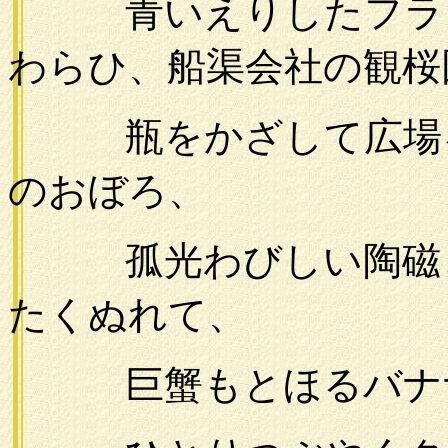
青いえりしたフラン
わらひ、船渠会社の観桜
瓶をかざして広場を
のおぼろ、
孤光わびしい陶磁と
たくぬれて、
巨蟹もとほるバナナ