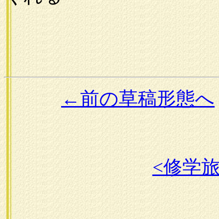
←前の草稿形態へ
<修学