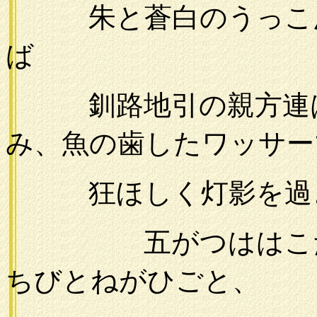
朱と蒼白のうっこん
ば
釧路地引の親方連は
み、魚の歯したワッサー
狂ほしく灯影を過
五がつははこだて
ちびとねがひごと、