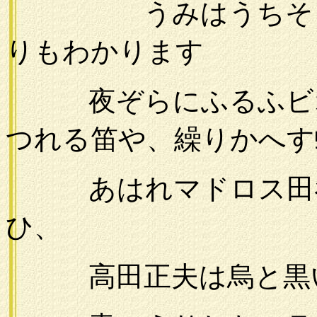
うみはうちそと日
りもわかります
夜ぞらにふるふビオ
つれる笛や、繰りかへす
あはれマドロス田谷
ひ、
高田正夫は烏と黒い