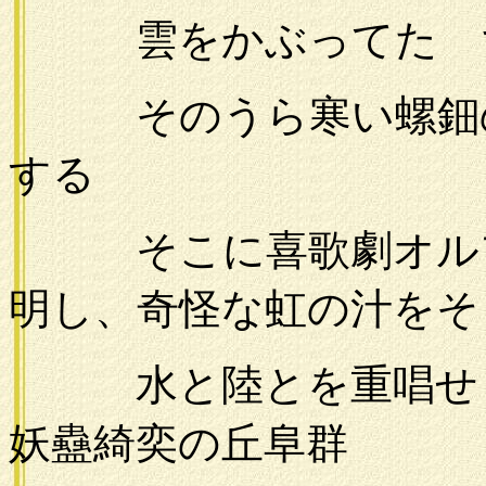
雲をかぶってたゞ
そのうら寒い螺鈿の
する
そこに喜歌劇オルフ
明し、奇怪な虹の汁をそ
水と陸とを重唱せし
妖蠱綺奕の丘阜群