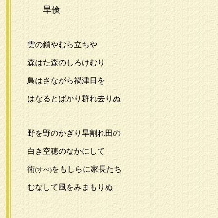
旱倹
雲の鎖やむら立ちや
森はた森のしろけむり
鳥はさながら禍津日を
はなるとばかり群れ去りぬ
野を野のかぎり旱割れ田の
白き空穂のなかにして
術
をもしらに家長たち
(すべ)
むなして風をみまもりぬ