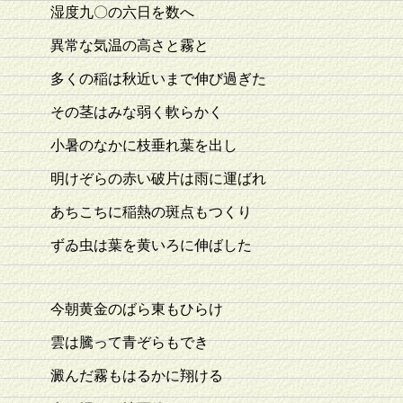
湿度九〇の六日を数へ
異常な気温の高さと霧と
多くの稲は秋近いまで伸び過ぎた
その茎はみな弱く軟らかく
小暑のなかに枝垂れ葉を出し
明けぞらの赤い破片は雨に運ばれ
あちこちに稲熱の斑点もつくり
ずゐ虫は葉を黄いろに伸ばした
今朝黄金のばら東もひらけ
雲は騰って青ぞらもでき
澱んだ霧もはるかに翔ける