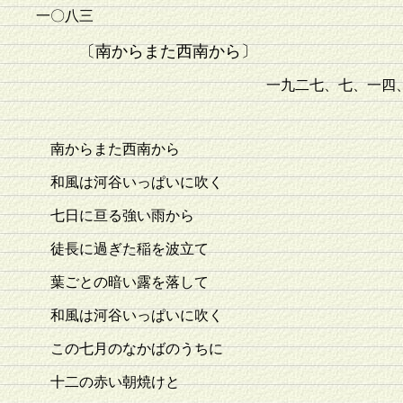
一〇八三
〔南からまた西南から〕
一九二七、七、一四
南からまた西南から
和風は河谷いっぱいに吹く
七日に亘る強い雨から
徒長に過ぎた稲を波立て
葉ごとの暗い露を落して
和風は河谷いっぱいに吹く
この七月のなかばのうちに
十二の赤い朝焼けと