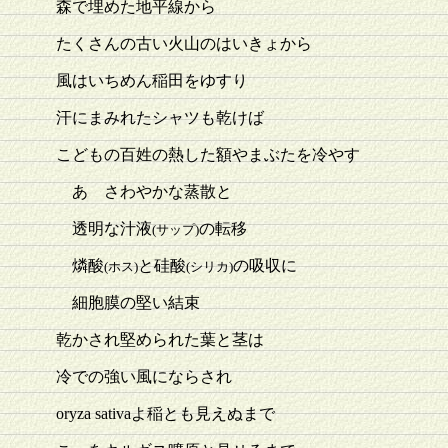
森で埋めた地平線から
たくさんの古い火山のはいきょから
風はいちめん稲田をゆすり
汗にまみれたシャツも乾けば
こどもの百姓の熱した額やまぶたを冷やす
あゝさわやかな蒸散と
透明な汁液
の転移
(サップ)
燐酸
と硅酸
の吸収に
(ホス)
(シリカ)
細胞膜の堅い結束
乾かされ堅められた葉と茎は
冷での強い風にならされ
oryza sativaよ稲とも見えぬまで