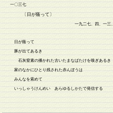
一〇三七
〔日が蔭って〕
一九二七、四、一三
日が蔭って
豚が出てあるき
石灰窒素の播かれた古いたまなばたけを嗅ぎあるき
家のなかにひとり残された赤んぼうは
みんなを索めて
いっしゃうけんめい あらゆるしかたで発信する