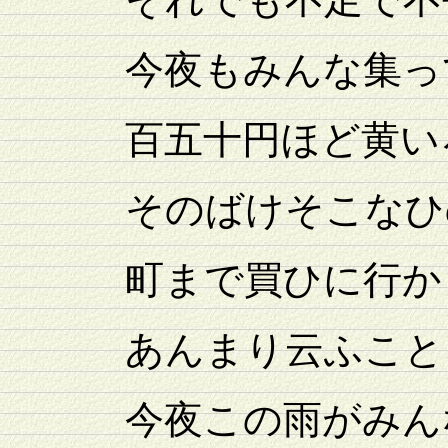
今夜もみんな集っ
百五十円ほど黄いろ
そのばけそこなひの
町まで買ひに行かう
あんまり云ふことを
今夜この雨がみんな