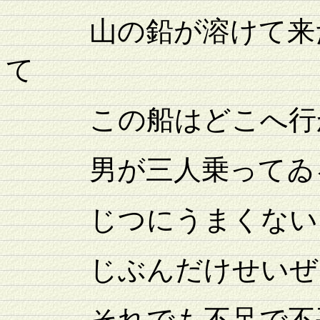
山の鉛が溶けて来た
て
この船はどこへ行か
男が三人乗ってゐ
じつにうまくないそ
じぶんだけせいぜい
それでも不足で不平