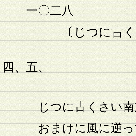
一〇二八
〔じつに古く
四、五、
じつに古くさい南京
おまけに風に逆っ