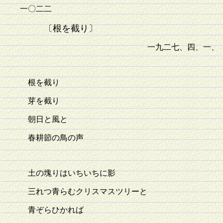
一〇二二
〔根を截り〕
一九二七、四、一、
根を截り
芽を截り
朝日と風と
春耕節の鳥の声
土の塊りはいちいちに影
三れつ青らむクリスマスツリーと
青ぞらひかれば