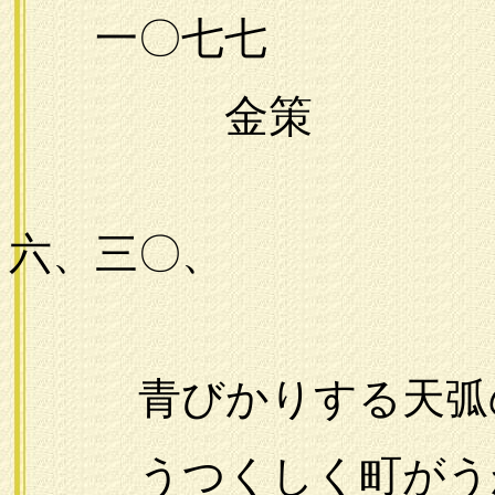
一〇七七
金策
一九
六、三〇、
青びかりする天弧
うつくしく町がう