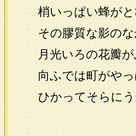
梢いっぱい蜂がと
その膠質な影のな
月光いろの花瓣が
向ふでは町がやっ
ひかってそらにう