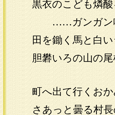
黒衣のこども燐酸
……ガンガン鳴ら
田を鋤く馬と白い
胆礬いろの山の尾
町へ出て行くおかみ
さあっと曇る村長