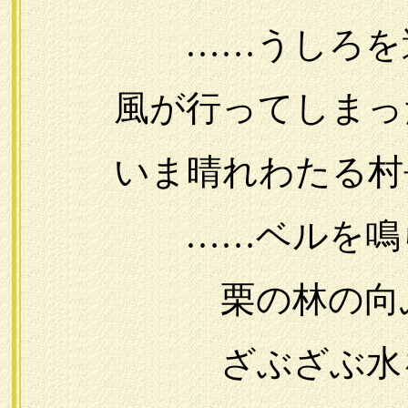
……うしろを過ぎ
風が行ってしまった
いま晴れわたる村
……ベルを鳴らし
栗の林の向ふ
ざぶざぶ水を