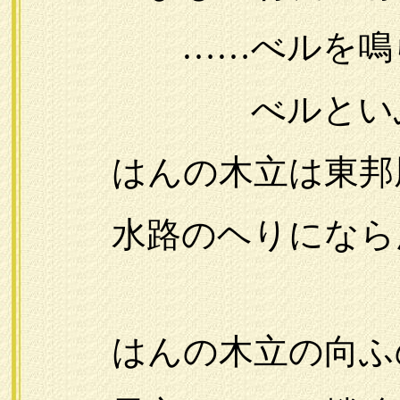
……べルを鳴らし
べルといふより
はんの木立は東邦
水路のヘりになら
はんの木立の向ふ