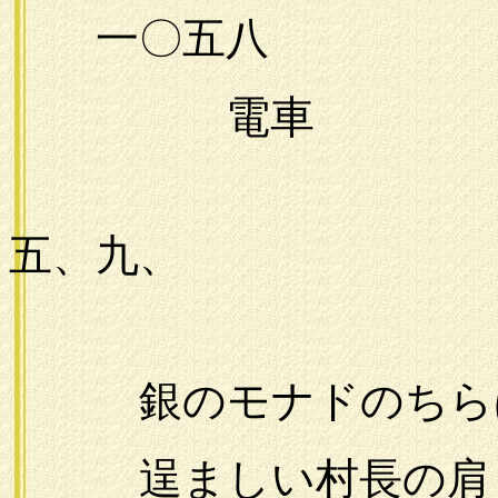
一〇五八
電車
一九
五、九、
銀のモナドのちら
逞ましい村長の肩