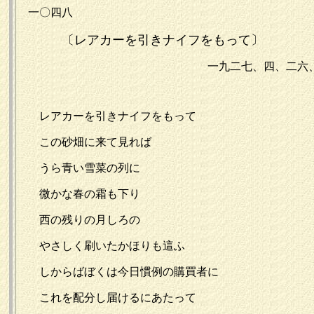
一〇四八
〔レアカーを引きナイフをもって〕
一九二七、四、二六
レアカーを引きナイフをもって
この砂畑に来て見れば
うら青い雪菜の列に
微かな春の霜も下り
西の残りの月しろの
やさしく刷いたかほりも這ふ
しからばぼくは今日慣例の購買者に
これを配分し届けるにあたって