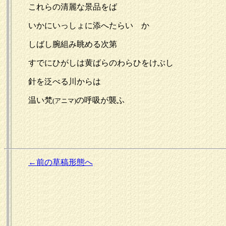
これらの清麗な景品をば
いかにいっしょに添へたらいゝか
しばし腕組み眺める次第
すでにひがしは黄ばらのわらひをけぶし
針を泛べる川からは
温い梵
の呼吸が襲ふ
(アニマ)
←前の草稿形態へ