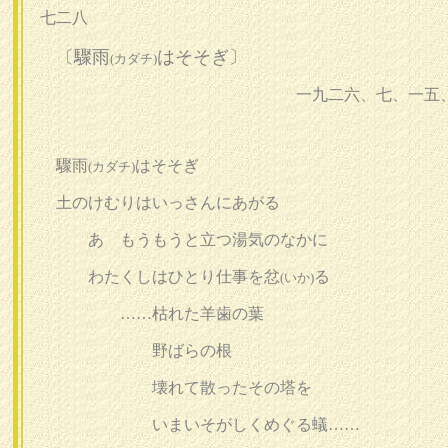
七二八
〔驟雨
はそそぎ〕
(カダチ)
一九二六、七、一五
驟雨
はそそぎ
(カダチ)
土のけむりはいっさんにあがる
あゝもうもうと立つ湯気のなかに
わたくしはひとり仕事を忿
る
(いか)
……枯れた羊歯の葉
野ばらの根
壊れて散ったその塔を
いまいそがしくめぐる蟻……