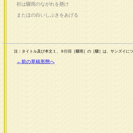
杉は驟雨のながれを懸け
またほの白いしぶきをあげる
注：タイトル及び本文１、９行目［驟雨］の［驟］は、サンズイにツ
←前の草稿形態へ