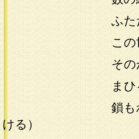
ふたたび地上
この世のを
そのかみ帯び
まひるの夢を
鎖もわれには
ける）