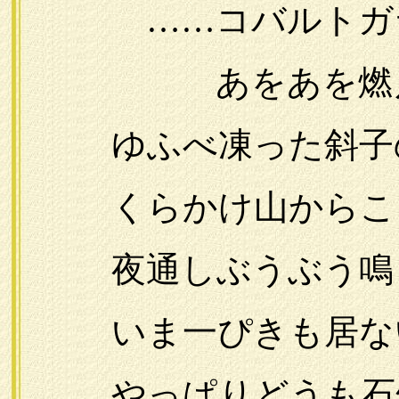
……コバルトガラ
あをあを燃える
ゆふべ凍った斜子
くらかけ山からこゝ
夜通しぶうぶう鳴ら
いま一ぴきも居な
やっぱりどうも石竹