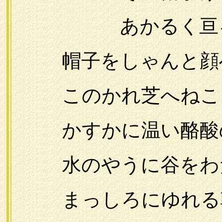
あかるく亘る禁
帽子をしゃんと顔
このかれ芝へねこ
かすかに温い酪酸の
水のやうに谷をわた
まっしろにゆれる朝