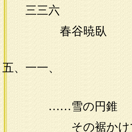
三三六
春谷暁臥
一九
五、一一、
……雪の円錐
その裾かけて撒き