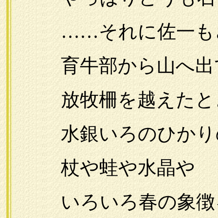
……それに佐一もさ
育牛部から山へ出
放牧柵を越えたと
水銀いろのひかり
杖や蛙や水晶や
いろいろ春の象徴