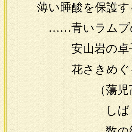
薄い睡酸を保護す
……青いラムプの
安山岩の卓
花さきめぐる潅
（蕩児高橋
しばし無雲
数の綵女と