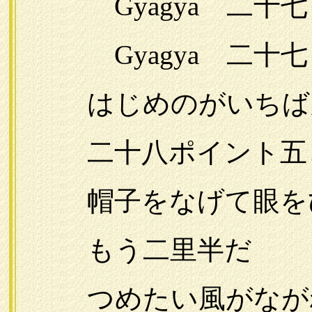
Gyagya 二十七
Gyagya 二十七
はじめのがいちばん
二十八ポイント五と
帽子をなげて眼を
もう二里半だ
つめたい風がなが