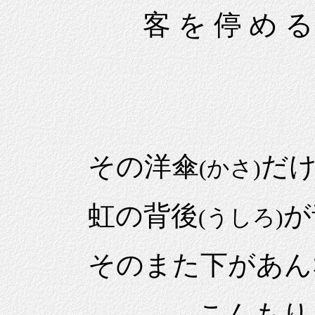
客 を 停 め る
宮 澤
その洋傘
だ
(かさ)
虹の背後
が
(うしろ)
そのまた下があんな
……こんもりと松