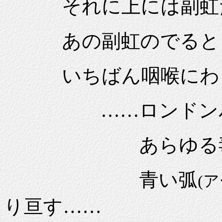
それに上には副虹
あの副虹のでると
いちばん咽喉にわ
……ロンドンパー
あらゆる毒剤の
青い弧
(ア
り亘す……