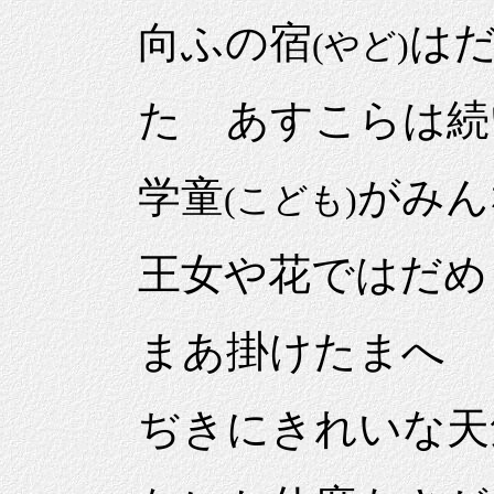
向ふの宿
は
(やど)
たゞあすこらは続い
学童
がみん
(こども)
王女や花ではだめ
まあ掛けたまへ
ぢきにきれいな天気