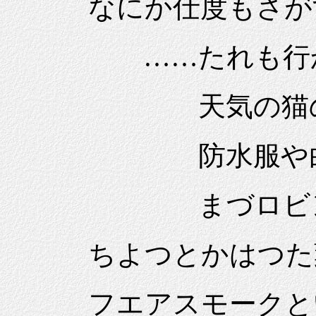
なにか仕度もさが
……たれも行かな
天気の猫の目
防水服や白い木
まづロビンソン
ちよつとかはつた葉
フエアスモークと