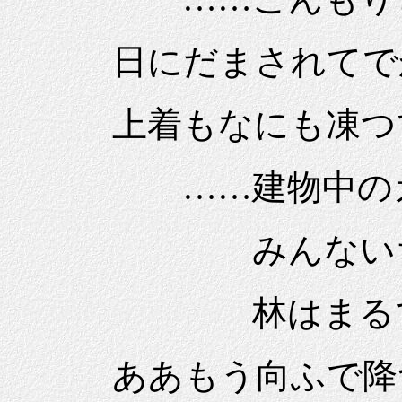
日にだまされてでか
上着もなにも凍つ
……建物中のガ
みんないちどに
林はまるで津波
ああもう向ふで降