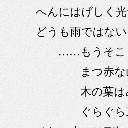
へんにはげしく光
どうも雨ではない
……もうそこらへ
まつ赤な山もだ
木の葉はみんな
ぐらぐら東