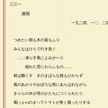
三三一
凍雨
一九二四、一〇、二四
つめたい雨も木の葉もふり
みんなはけらで行き急ぐ
……凍らす風によみがへり
縮れた雲にわらふもの……
林は黝くすゝきのまばらな穂もひからず
風のあかりやおぼろな雨にあらはれながら
きゃらの木が塔のかたちにつくられたり
厩
のまへでトマトが青く腐ったりする
(うまや)