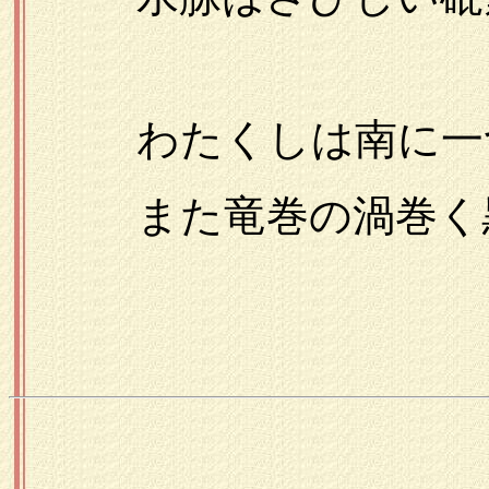
わたくしは南に一つ
また竜巻の渦巻く黒