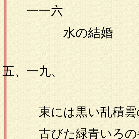
一一六
水の結婚
一九
五、一九、
東には黒い乱積雲の
古びた緑青いろの