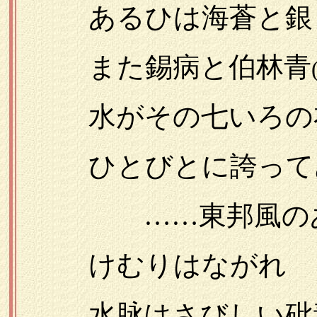
あるひは海蒼と銀と
また錫病と伯林青
水がその七いろの衣
ひとびとに誇って
……東邦風のあか
けむりはながれ
水脉はさびしい砒素