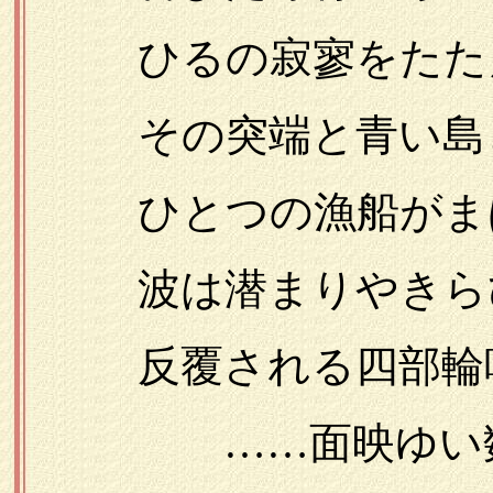
ひるの寂寥をたた
その突端と青い島と
ひとつの漁船がまば
波は潜まりやきらび
反覆される四部輪唱
……面映ゆい数々