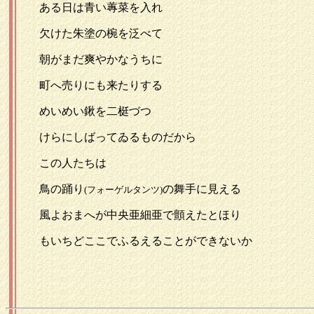
ある日は青い蓴菜を入れ
欠けた朱塗の椀を泛べて
朝がまだ爽やかなうちに
町へ売りにも来たりする
めいめい鍬を二梃づつ
けらにしばってゐるものだから
この人たちは
鳥の踊り
の舞手に見える
(フォーゲルタンツ)
風よおまへが中央亜細亜で顫えたとほり
もいちどここでふるえることができないか