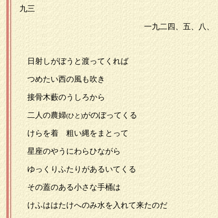
九三
一九二四、五、八、
日射しがぼうと渡ってくれば
つめたい西の風も吹き
接骨木藪のうしろから
二人の農婦
がのぼってくる
(ひと)
けらを着 粗い縄をまとって
星座のやうにわらひながら
ゆっくりふたりがあるいてくる
その蓋のある小さな手桶は
けふははたけへのみ水を入れて来たのだ