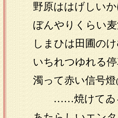
野原ははげしいかげ
ぼんやりくらい麦
しまひは田圃のけむ
いちれつゆれる停車
濁って赤い信号燈
……焼けてゐるの
あたらしいエンタシ