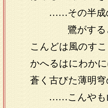
……その半成のロ
鷺がするどく叫
こんどは風のすこ
かへるはにわかにぼ
蒼く古びた薄明穹の
……こんやも山が