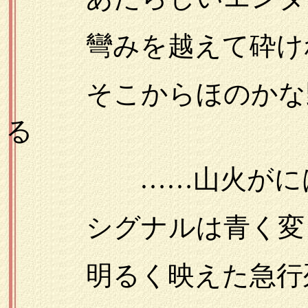
彎みを越えて砕け
そこからほのかな野
る
……山火がにはか
シグナルは青く変っ
明るく映えた急行列