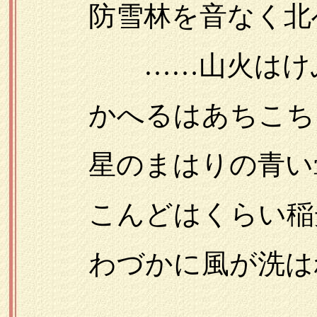
防雪林を音なく北へ
……山火はけぶり
かへるはあちこちし
星のまはりの青い
こんどはくらい稲
わづかに風が洗は