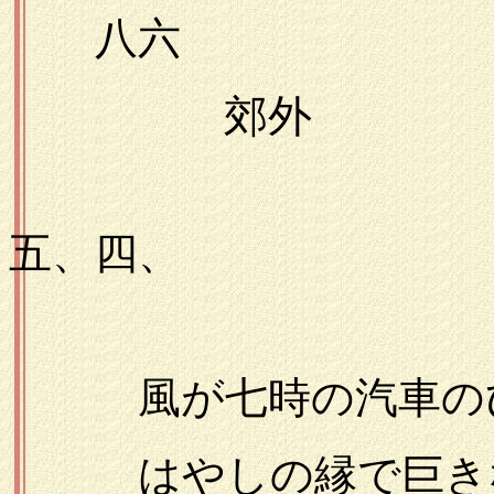
八六
郊外
一九
五、四、
風が七時の汽車のひ
はやしの縁で巨き