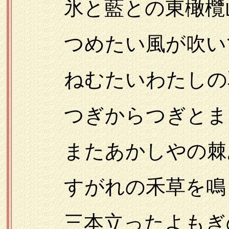
氷と藍との東橄欖
つめたい風が吹い
ねむたいわたしの
つぎからつぎとまこ
またあかしやの棘
すがれの禾草を鳴
三本立ったよもぎ