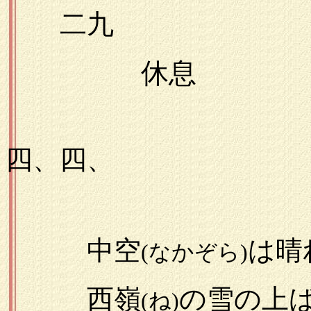
二九
休息
一九
四、四、
中空
は晴
(なかぞら)
西嶺
の雪の上
(ね)