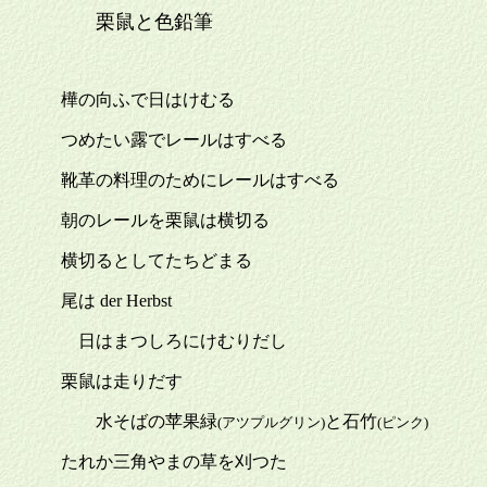
栗鼠と色鉛筆
樺の向ふで日はけむる
つめたい露でレールはすべる
靴革の料理のためにレールはすべる
朝のレールを栗鼠は横切る
横切るとしてたちどまる
尾は der Herbst
日はまつしろにけむりだし
栗鼠は走りだす
水そばの苹果緑
と石竹
(アツプルグリン)
(ピンク)
たれか三角やまの草を刈つた