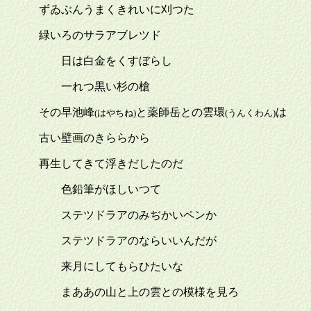
ずゐぶんうまくきれいに刈つた
緑いろのサラアブレツド
日は白金をくすぼらし
一れつ黒い杉の槍
その早池峰
と薬師岳との雲環
は
(はやちね)
(うんくわん)
古い壁画のきららから
再生してきて浮きだしたのだ
色鉛筆がほしいつて
ステツドラアのみぢかいペンか
ステツドラアのならいいんだが
来月にしてもらひたいな
まああの山と上の雲との模様を見ろ