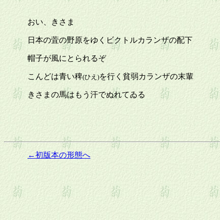
おい、きさま
日本の萓の野原をゆくビクトルカランザの配下
帽子が風にとられるぞ
こんどは青い稗
を行く貧弱カランザの末輩
(ひえ)
きさまの馬はもう汗でぬれてゐる
←初版本の形態へ