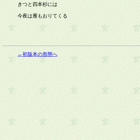
きつと四本杉には
今夜は雁もおりてくる
←初版本の形態へ