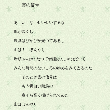
雲の信号
あゝいゝな、せいせいするな
風が吹くし
農具はぴかぴか光つてゐるし
山は！ ぼんやり
岩頸
だつて岩鐘
だつて
(がんけい)
(がんしやう)
みんな時間のないころのゆめをみてゐるのだ
そのとき雲の信号は
もう青白い禁慾の
春ぞら高く揚げられてゐた
山はぼんやり