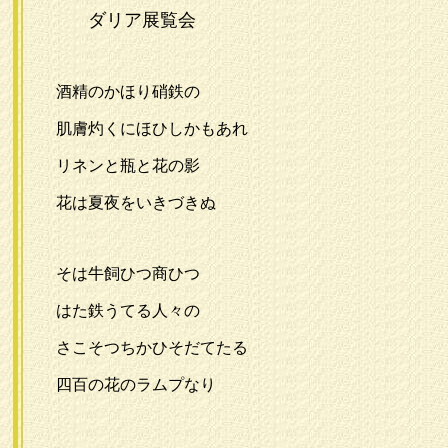
ダリア展覧会
酒精のかほり硝鉄の
肌膚灼くにほひしかもあれ
リネンと瓶と花の影
花は夏夜をいきづきぬ
そは牛飼ひつ商ひつ
はた鉄うてる人々の
さこそつちかひそだてたる
四百の花のラムプなり