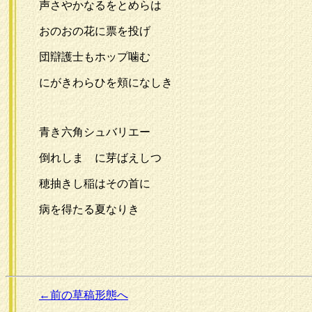
声さやかなるをとめらは
おのおの花に票を投げ
団辯護士もホップ噛む
にがきわらひを頬になしき
青き六角シュバリエー
倒れしまゝに芽ばえしつ
穂抽きし稲はその首に
病を得たる夏なりき
←前の草稿形態へ