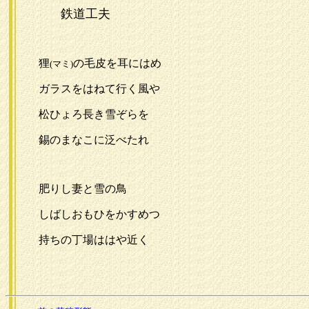
鉄道工夫
狸
の毛皮を耳にはめ
(マミ)
ガラスをはねて行く風や
松ひょろ長き雪ぞらを
錫のまなこに泛べたれ
肥りし妻と雪の鳥
しばしおもひをかすめつゝ
持ちの丁場ははや近く